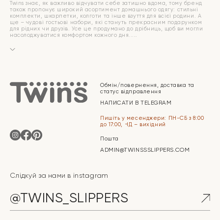
Twins знає, як важливо відчувати себе затишно вдома, тому бренд
також пропонує широкий асортимент домашнього одягу: стильні
комплекти, шкарпетки, колготи та інше взуття для всієї родини. А
ще – чудові гостьові набори, які стануть прекрасним подарунком
для рідних чи друзів. Усе це продумано до дрібниць, щоб ви могли
насолоджуватися комфортом кожного дня.
Обмін/повернення, доставка та
статус відправлення
НАПИСАТИ В TELEGRAM
Пишіть у месенджери: ПН-СБ з 8:00
до 17:00, НД – вихідний
Пошта
ADMIN@TWINSSSLIPPERS.COM
Слідкуй за нами в instagram
@TWINS_SLIPPERS