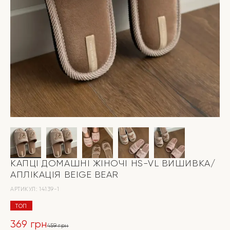
КАПЦІ ДОМАШНІ ЖІНОЧІ HS-VL ВИШИВКА/
АПЛІКАЦІЯ BEIGE BEAR
АРТИКУЛ:
14139-1
ТОП
369
грн
459
грн