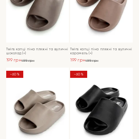
Twins капці піна пляжні та вуличні
Twins капці піна пляжні та вуличні
шоколад (=)
карамель (=)
199
грн
199
грн
499
грн
499
грн
Оригінальна
Поточна
Оригінальна
Поточна
ціна:
ціна:
ціна:
ціна:
ПЕРЕЙТИ
ПЕРЕЙТИ
-60%
-60%
499 грн.
199 грн.
499 грн.
199 грн.