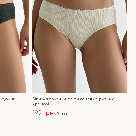
 рубчик
Білизна трусики сліпи бавовна рубчик
кремові
199
грн
399
грн
Оригінальна
Поточна
ціна:
ціна:
ПЕРЕЙТИ
399 грн.
199 грн.