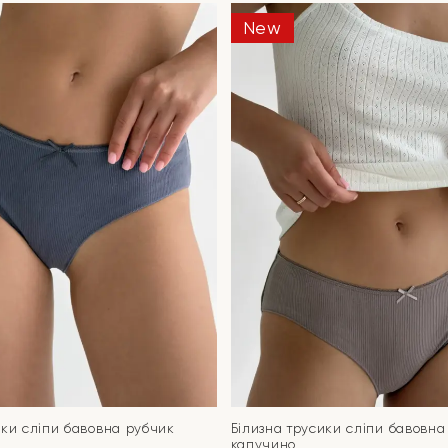
New
ики сліпи бавовна рубчик
Білизна трусики сліпи бавовна
капучино