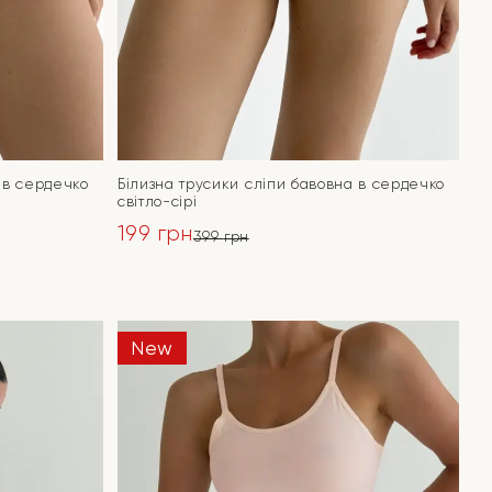
 в сердечко
Білизна трусики сліпи бавовна в сердечко
світло-сірі
199
грн
399
грн
Оригінальна
Поточна
ціна:
ціна:
ПЕРЕЙТИ
399 грн.
199 грн.
New