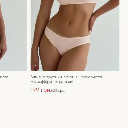
истої
Білизна трусики сліпи з шовковистої
мікрофібри персикові
199
грн
399
грн
Оригінальна
Поточна
ціна:
ціна:
ПЕРЕЙТИ
399 грн.
199 грн.