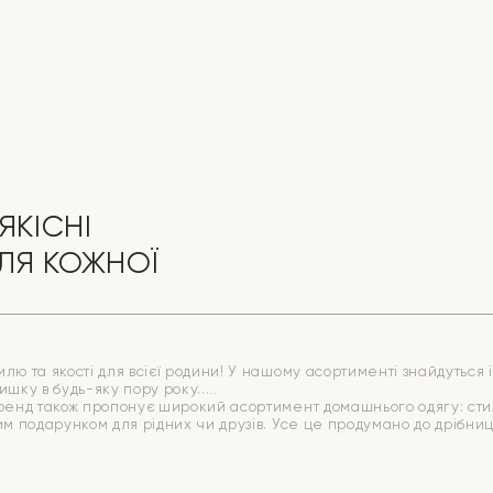
ЯКІСНІ
ЛЯ КОЖНОЇ
ю та якості для всієї родини! У нашому асортименті знайдуться ід
ишку в будь-яку пору року.
бренд також пропонує широкий асортимент домашнього одягу: стиль
ним подарунком для рідних чи друзів. Усе це продумано до дрібн