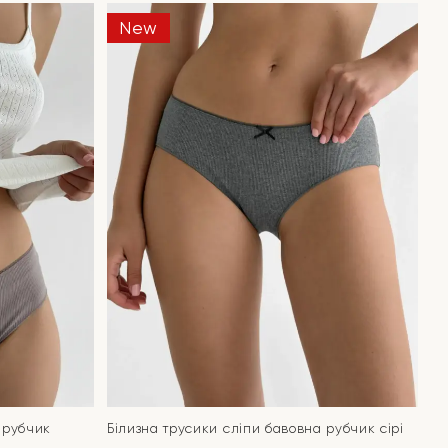
New
 рубчик
Білизна трусики сліпи бавовна рубчик cірі