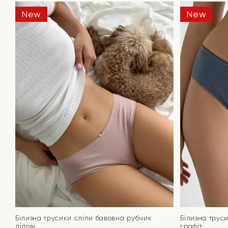
New
New
Білизна трусики сліпи бавовна рубчик
Білизна трус
лілові
графіт