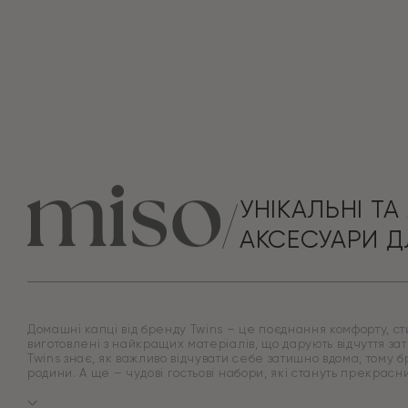
УНІКАЛЬНІ ТА 
АКСЕСУАРИ Д
Домашні капці від бренду Twins – це поєднання комфорту, стил
виготовлені з найкращих матеріалів, що дарують відчуття зат
Twins знає, як важливо відчувати себе затишно вдома, тому 
родини. А ще – чудові гостьові набори, які стануть прекрас