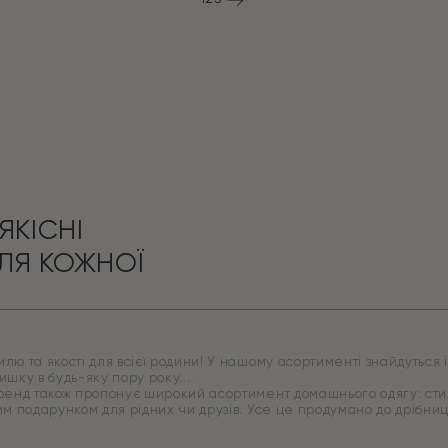
ЯКІСНІ
ЛЯ КОЖНОЇ
ю та якості для всієї родини! У нашому асортименті знайдуться ід
ишку в будь-яку пору року.
бренд також пропонує широкий асортимент домашнього одягу: стиль
ним подарунком для рідних чи друзів. Усе це продумано до дрібн