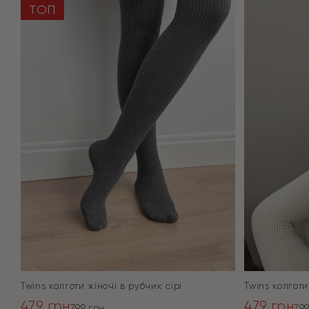
ТОП
Twins колготи жіночі в рубчик сірі
Twins колготи
479
грн
479
грн
799
грн
79