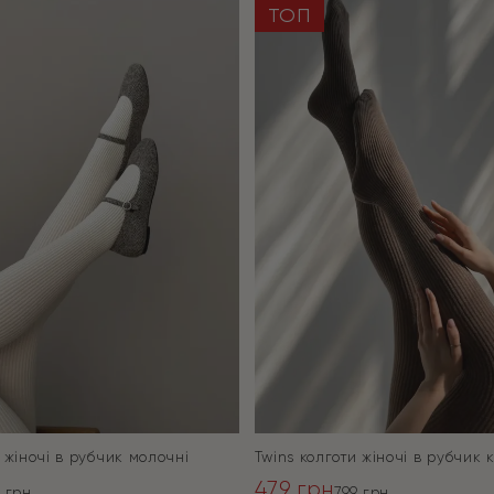
ТОП
 жіночі в рубчик молочні
Twins колготи жіночі в рубчик 
479
грн
9
грн
799
грн