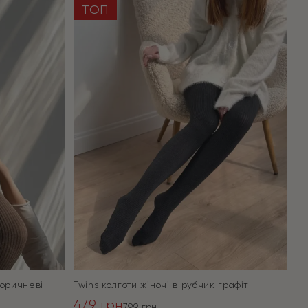
ТОП
коричневі
Twins колготи жіночі в рубчик графіт
479
грн
799
грн