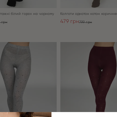
отажні білий горох на чорному
Колготи однотон котон коричне
479
грн
9
грн
799
грн
ьна
Оригінальна
Поточна
ціна:
ціна:
ПЕРЕЙТИ
ПЕРЕЙТИ
799 грн.
479 грн.