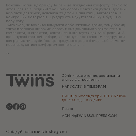
Домашні капці від бренду Twins – це поєднання комфорту, стилю та
якості для всієї родини! У нашому асортименті знайдуться ідеальні
варіанти для жінок, чоловіків та дітей. Наші капці виготовлені з
найкращих матеріалів, що дарують відчуття затишку в будь-яку
пору року.
Twins знає, як важливо відчувати себе затишно вдома, тому бренд
також пропонує широкий асортимент домашнього одягу: стильні
комплекти, шкарпетки, колготи та інше взуття для всієї родини. А
ще – чудові гостьові набори, які стануть прекрасним подарунком
для рідних чи друзів. Усе це продумано до дрібниць, щоб ви могли
насолоджуватися комфортом кожного дня.
Обмін/повернення, доставка та
статус відправлення
НАПИСАТИ В TELEGRAM
Пишіть у месенджери: ПН-СБ з 8:00
до 17:00, НД – вихідний
Пошта
ADMIN@TWINSSSLIPPERS.COM
Слідкуй за нами в instagram