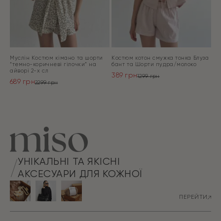
Муслін Костюм кімано та шорти
Костюм котон смужка тонка Блуза
“темно-коричневі гілочки” на
бант та Шорти пудра/молоко
айворі 2-х сл
389
грн
1299
грн
689
грн
Оригінальна
Поточна
2299
грн
Оригінальна
Поточна
ціна:
ціна:
ціна:
ціна:
ПЕРЕЙТИ
1299 грн.
389 грн.
ПЕРЕЙТИ
2299 грн.
689 грн.
УНІКАЛЬНІ ТА ЯКІСНІ
АКСЕСУАРИ ДЛЯ КОЖНОЇ
ПЕРЕЙТИ