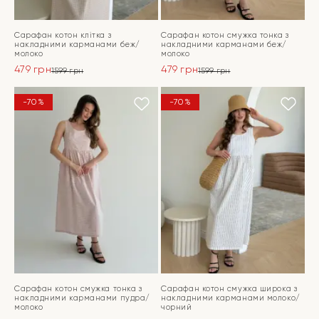
Сарафан котон клітка з
Сарафан котон смужка тонка з
накладними карманами беж/
накладними карманами беж/
молоко
молоко
479
грн
479
грн
1599
грн
1599
грн
Оригінальна
Поточна
Оригінальна
Поточна
ціна:
ціна:
ціна:
ціна:
ПЕРЕЙТИ
ПЕРЕЙТИ
-70%
-70%
1599 грн.
479 грн.
1599 грн.
479 грн.
Сарафан котон смужка тонка з
Сарафан котон смужка широка з
накладними карманами пудра/
накладними карманами молоко/
молоко
чорний