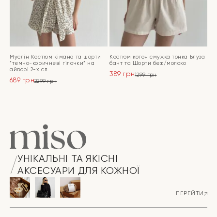
Муслін Костюм кімано та шорти
Костюм котон смужка тонка Блуза
“темно-коричневі гілочки” на
бант та Шорти беж/молоко
айворі 2-х сл
389
грн
1299
грн
689
грн
Оригінальна
Поточна
2299
грн
Оригінальна
Поточна
ціна:
ціна:
ціна:
ціна:
ПЕРЕЙТИ
1299 грн.
389 грн.
ПЕРЕЙТИ
2299 грн.
689 грн.
УНІКАЛЬНІ ТА ЯКІСНІ
АКСЕСУАРИ ДЛЯ КОЖНОЇ
ПЕРЕЙТИ