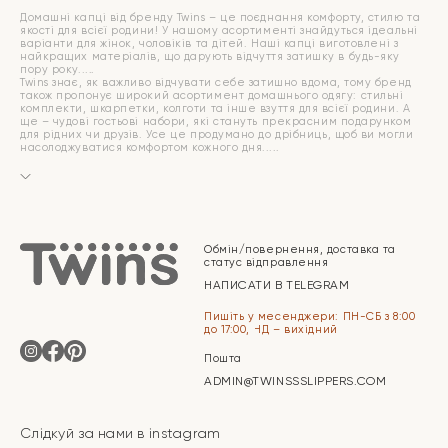
Домашні капці від бренду Twins – це поєднання комфорту, стилю та
якості для всієї родини! У нашому асортименті знайдуться ідеальні
варіанти для жінок, чоловіків та дітей. Наші капці виготовлені з
найкращих матеріалів, що дарують відчуття затишку в будь-яку
пору року.
Twins знає, як важливо відчувати себе затишно вдома, тому бренд
також пропонує широкий асортимент домашнього одягу: стильні
комплекти, шкарпетки, колготи та інше взуття для всієї родини. А
ще – чудові гостьові набори, які стануть прекрасним подарунком
для рідних чи друзів. Усе це продумано до дрібниць, щоб ви могли
насолоджуватися комфортом кожного дня.
Обмін/повернення, доставка та
статус відправлення
НАПИСАТИ В TELEGRAM
Пишіть у месенджери: ПН-СБ з 8:00
до 17:00, НД – вихідний
Пошта
ADMIN@TWINSSSLIPPERS.COM
Слідкуй за нами в instagram