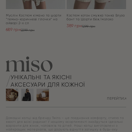
Муслін Костюм кімано та шорти
Костюм котон смужка тонка Блуза
“темно-коричневі гілочки” на
бант та Шорти беж/молоко
айворі 2-х сл
389
грн
1299
грн
689
грн
Оригінальна
Поточна
2299
грн
Оригінальна
Поточна
ціна:
ціна:
ціна:
ціна:
ПЕРЕЙТИ
1299 грн.
389 грн.
ПЕРЕЙТИ
2299 грн.
689 грн.
УНІКАЛЬНІ ТА ЯКІСНІ
АКСЕСУАРИ ДЛЯ КОЖНОЇ
ПЕРЕЙТИ
Домашні капці від бренду Twins – це поєднання комфорту, стилю та
якості для всієї родини! У нашому асортименті знайдуться ідеальні
варіанти для жінок, чоловіків та дітей. Наші капці виготовлені з
найкращих матеріалів, що дарують відчуття затишку в будь-яку