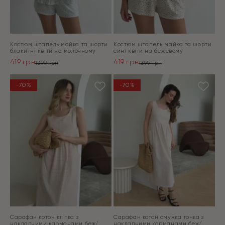
Костюм штапель майка та шорти
Костюм штапель майка та шорти
блакитні квіти на молочному
сині квіти на бежевому
419
грн
419
грн
1399
грн
1399
грн
Оригінальна
Поточна
Оригінальна
Поточна
ціна:
ціна:
ціна:
ціна:
ПЕРЕЙТИ
ПЕРЕЙТИ
-70%
-70%
1399 грн.
419 грн.
1399 грн.
419 грн.
Сарафан котон клітка з
Сарафан котон смужка тонка з
накладними карманами беж/
накладними карманами беж/