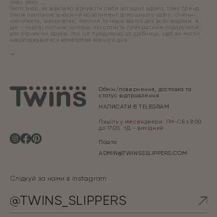
пору року.
Twins знає, як важливо відчувати себе затишно вдома, тому бренд
також пропонує широкий асортимент домашнього одягу: стильні
комплекти, шкарпетки, колготи та інше взуття для всієї родини. А
ще – чудові гостьові набори, які стануть прекрасним подарунком
для рідних чи друзів. Усе це продумано до дрібниць, щоб ви могли
насолоджуватися комфортом кожного дня.
Обмін/повернення, доставка та
статус відправлення
НАПИСАТИ В TELEGRAM
Пишіть у месенджери: ПН-СБ з 8:00
до 17:00, НД – вихідний
Пошта
ADMIN@TWINSSSLIPPERS.COM
Слідкуй за нами в instagram
@TWINS_SLIPPERS