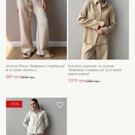
Штани Моно “бавовна стьобанна”
Костюм сорочка та штани
в огірках молочні
“бавовна стьобанна” в огірках
коричневий
569
грн
1890
грн
1079
грн
Оригінальна
Поточна
3590
грн
Оригінальна
Поточна
ціна:
ціна:
ціна:
ціна:
ПЕРЕЙТИ
1890 грн.
569 грн.
ПЕРЕЙТИ
3590 грн.
1079 грн.
-70%