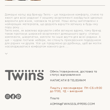
Домашні капці від бренду Twins – це поєднання комфорту, стилю та
якості для всієї родини! У нашому асортименті знайдуться ідеальні
варіанти для жінок, чоловіків та дітей. Наші капці виготовлені з
найкращих матеріалів, що дарують відчуття затишку в будь-яку
пору року.
Twins знає, як важливо відчувати себе затишно вдома, тому бренд
також пропонує широкий асортимент домашнього одягу: стильні
комплекти, шкарпетки, колготи та інше взуття для всієї родини. А
ще – чудові гостьові набори, які стануть прекрасним подарунком
для рідних чи друзів. Усе це продумано до дрібниць, щоб ви могли
насолоджуватися комфортом кожного дня.
Обмін/повернення, доставка та
статус відправлення
НАПИСАТИ В TELEGRAM
Пишіть у месенджери: ПН-СБ з 8:00
до 17:00, НД – вихідний
Пошта
ADMIN@TWINSSSLIPPERS.COM