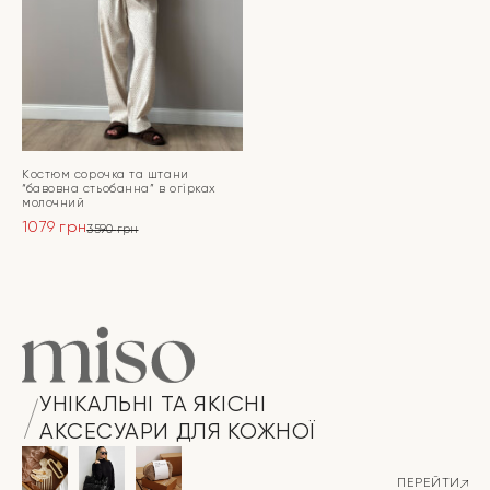
Костюм сорочка та штани
“бавовна стьобанна” в огірках
молочний
1079
грн
3590
грн
Оригінальна
Поточна
ціна:
ціна:
ПЕРЕЙТИ
3590 грн.
1079 грн.
УНІКАЛЬНІ ТА ЯКІСНІ
АКСЕСУАРИ ДЛЯ КОЖНОЇ
ПЕРЕЙТИ