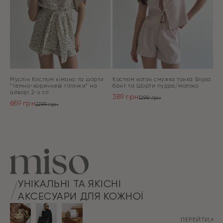
Муслін Костюм кімано та шорти
Костюм котон смужка тонка Блуза
“темно-коричневі гілочки” на
бант та Шорти пудра/молоко
айворі 2-х сл
389
грн
1299
грн
689
грн
Оригінальна
Поточна
2299
грн
Оригінальна
Поточна
ціна:
ціна:
ціна:
ціна:
ПЕРЕЙТИ
1299 грн.
389 грн.
ПЕРЕЙТИ
2299 грн.
689 грн.
УНІКАЛЬНІ ТА ЯКІСНІ
АКСЕСУАРИ ДЛЯ КОЖНОЇ
ПЕРЕЙТИ