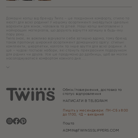
Домашні капці від бренду Twins – це поєднання комфорту, стилю та
якості для всієї родини! У нашому асортименті знайдуться ідеальні
варіанти для жінок, чоловіків та дітей. Наші капці виготовлені з
найкращих матеріалів, що дарують відчуття затишку в будь-яку
пору року.
Twins знає, як важливо відчувати себе затишно вдома, тому бренд
також пропонує широкий асортимент домашнього одягу: стильні
комплекти, шкарпетки, колготи та інше взуття для всієї родини. А
ще – чудові гостьові набори, які стануть прекрасним подарунком
для рідних чи друзів. Усе це продумано до дрібниць, щоб ви могли
насолоджуватися комфортом кожного дня.
Обмін/повернення, доставка та
статус відправлення
НАПИСАТИ В TELEGRAM
Пишіть у месенджери: ПН-СБ з 8:00
до 17:00, НД – вихідний
Пошта
ADMIN@TWINSSSLIPPERS.COM