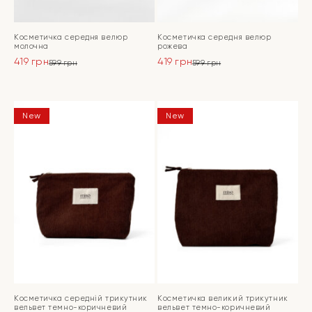
Косметичка середня велюр
Косметичка середня велюр
молочна
рожева
419
грн
419
грн
599
грн
599
грн
Оригінальна
Поточна
Оригінальна
Поточна
ціна:
ціна:
ціна:
ціна:
ПЕРЕЙТИ
ПЕРЕЙТИ
599 грн.
419 грн.
599 грн.
419 грн.
New
New
Косметичка середній трикутник
Косметичка великий трикутник
вельвет темно-коричневий
вельвет темно-коричневий