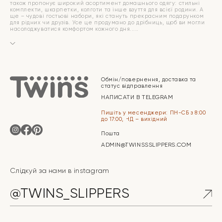
також пропонує широкий асортимент домашнього одягу: стильні
комплекти, шкарпетки, колготи та інше взуття для всієї родини. А
ще – чудові гостьові набори, які стануть прекрасним подарунком
для рідних чи друзів. Усе це продумано до дрібниць, щоб ви могли
насолоджуватися комфортом кожного дня.
Обмін/повернення, доставка та
статус відправлення
НАПИСАТИ В TELEGRAM
Пишіть у месенджери: ПН-СБ з 8:00
до 17:00, НД – вихідний
Пошта
ADMIN@TWINSSSLIPPERS.COM
Слідкуй за нами в instagram
@TWINS_SLIPPERS