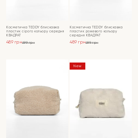
Косметичка TEDDY блискавка
Косметичка TEDDY блискавка
пластик сірого кольору середня
пластик рожевого кольору
КВАДРАТ
середня КВАДРАТ
489
грн
489
грн
699
грн
699
грн
Оригінальна
Поточна
Оригінальна
Поточна
ціна:
ціна:
ціна:
ціна:
ПЕРЕЙТИ
ПЕРЕЙТИ
699 грн.
489 грн.
699 грн.
489 грн.
New