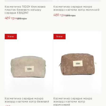
Косметичка TEDDY блискавка
Косметичка середня махра
пластик бежевого кольору
жакард з квітами колір молочний
середня КВАДРАТ
489
грн
699
грн
489
грн
Оригінальна
Поточна
699
грн
Оригінальна
Поточна
ціна:
ціна:
ціна:
ціна:
ПЕРЕЙТИ
699 грн.
489 грн.
ПЕРЕЙТИ
699 грн.
489 грн.
New
New
Косметичка середня махра
Косметичка середня махра
жакард з квітами колір бежевий
жакард з квітами колір
коричневий