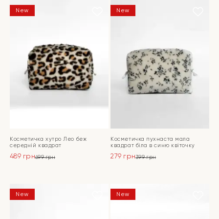
New
New
Косметичка хутро Лео беж
Косметичка пухнаста мала
середній квадрат
квадрат біла в синю квіточку
489
грн
279
грн
699
грн
399
грн
Оригінальна
Поточна
Оригінальна
Поточна
ціна:
ціна:
ціна:
ціна:
ПЕРЕЙТИ
ПЕРЕЙТИ
699 грн.
489 грн.
399 грн.
279 грн.
New
New