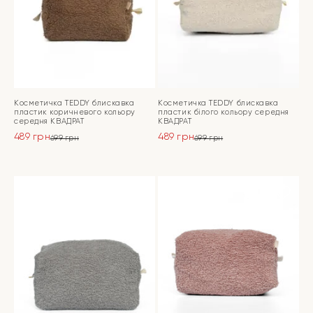
Косметичка TEDDY блискавка
Косметичка TEDDY блискавка
пластик коричневого кольору
пластик білого кольору середня
середня КВАДРАТ
КВАДРАТ
489
грн
489
грн
699
грн
699
грн
Оригінальна
Поточна
Оригінальна
Поточна
ціна:
ціна:
ціна:
ціна:
ПЕРЕЙТИ
ПЕРЕЙТИ
699 грн.
489 грн.
699 грн.
489 грн.