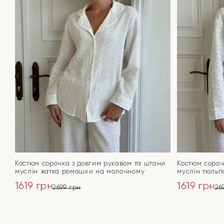
Костюм сорочка з довгим рукавом та штани
Костюм сороч
муслін жатка ромашки на молочному
муслін тюльп
1619
грн
1619
грн
2699
грн
26
Оригінальна
Поточна
Оригінал
Поточна
ціна:
ціна:
ціна:
ціна:
ПЕРЕЙТИ
2699 грн.
1619 грн.
2699 грн.
1619 грн.