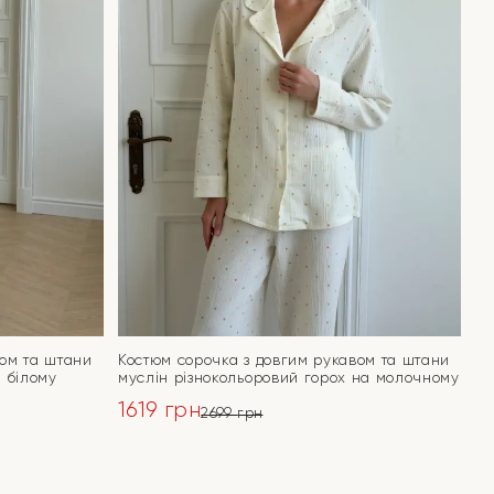
вом та штани
Костюм сорочка з довгим рукавом та штани
а білому
муслін різнокольоровий горох на молочному
1619
грн
2699
грн
Оригінальна
Поточна
ціна:
ціна:
ПЕРЕЙТИ
2699 грн.
1619 грн.