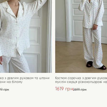
ка з довгим рукавом та штани
Костюм сорочка з довгим рука
ани на білому
муслін серця різнокольорові н
1619
грн
99
грн
2699
грн
ьна
Оригінальна
Поточна
ціна:
ціна:
ПЕРЕЙТИ
ПЕРЕЙТИ
2699 грн.
1619 грн.