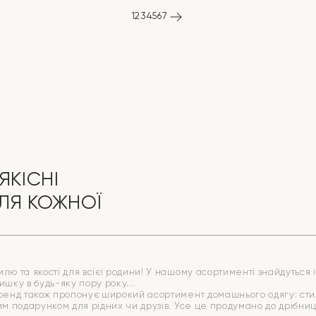
1
2
3
4
5
6
7
ЯКІСНІ
ЛЯ КОЖНОЇ
ю та якості для всієї родини! У нашому асортименті знайдуться ід
ишку в будь-яку пору року.
бренд також пропонує широкий асортимент домашнього одягу: стиль
ним подарунком для рідних чи друзів. Усе це продумано до дрібн