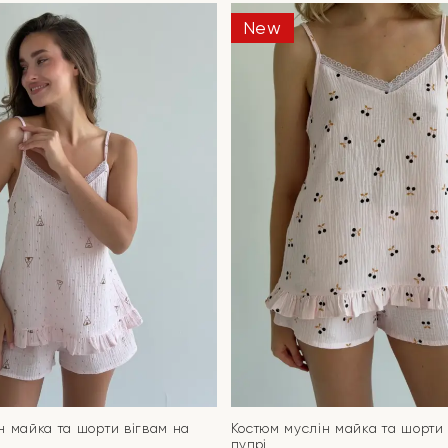
New
н майка та шорти вігвам на
Костюм муслін майка та шорти
пудрі