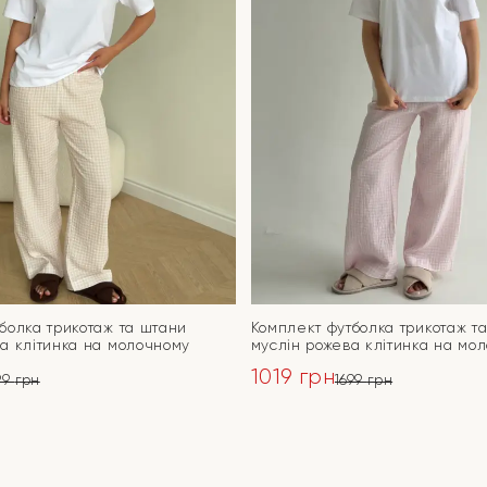
болка трикотаж та штани
Комплект футболка трикотаж т
а клітинка на молочному
муслін рожева клітинка на мо
1019
грн
99
грн
1699
грн
ьна
Оригінальна
Поточна
ціна:
ціна:
ПЕРЕЙТИ
ПЕРЕЙТИ
1699 грн.
1019 грн.