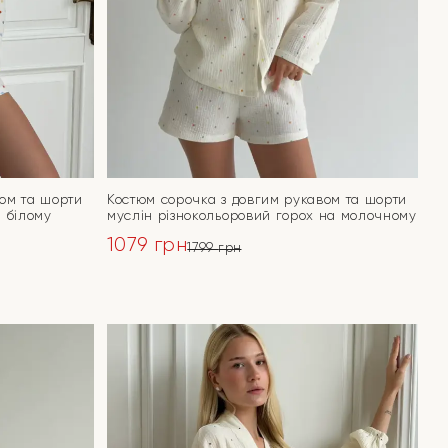
вом та шорти
Костюм сорочка з довгим рукавом та шорти
а білому
муслін різнокольоровий горох на молочному
1079
грн
1799
грн
Оригінальна
Поточна
ціна:
ціна:
ПЕРЕЙТИ
1799 грн.
1079 грн.