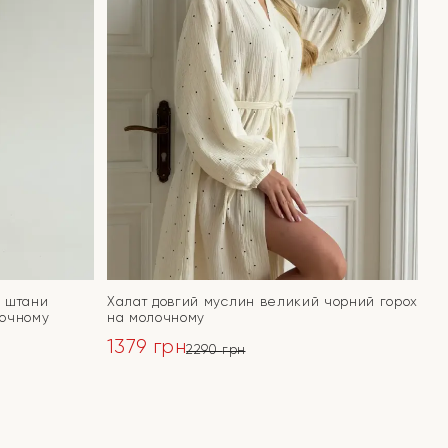
а штани
Халат довгий муслин великий чорний горох
лочному
на молочному
1379
грн
2290
грн
Оригінальна
Поточна
ціна:
ціна:
ПЕРЕЙТИ
2290 грн.
1379 грн.