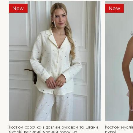
New
New
Костюм сорочка з довгим рукавом та штани
Костюм муслі
муслін великий чорний горох на
пудрі