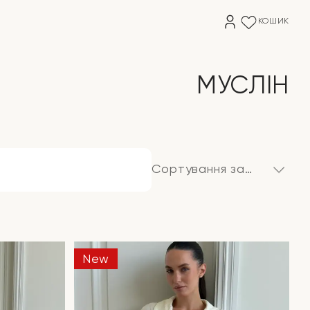
КОШИК
МУСЛІН
Сортування за
замовчуванням
New