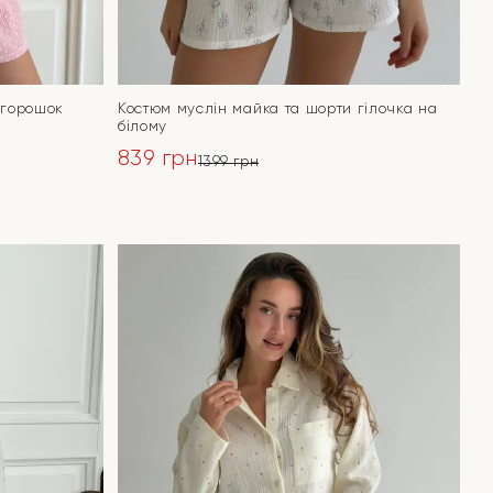
 горошок
Костюм муслін майка та шорти гілочка на
білому
839
грн
1399
грн
Оригінальна
Поточна
ціна:
ціна:
ПЕРЕЙТИ
1399 грн.
839 грн.