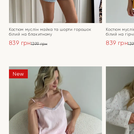
Костюм муслін майка та шорти горошок
Костюм муслі
білий на блакитному
білий на гірч
839
грн
839
грн
1399
грн
13
Оригінальна
Поточна
Оригінал
Поточна
ціна:
ціна:
ціна:
ціна:
ПЕРЕЙТИ
1399 грн.
839 грн.
1399 грн.
839 грн.
New