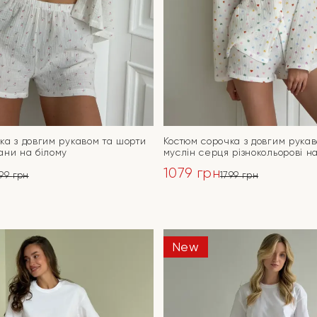
ка з довгим рукавом та шорти
Костюм сорочка з довгим рука
ани на білому
муслін серця різнокольорові н
1079
грн
799
грн
1799
грн
ьна
Оригінальна
Поточна
ціна:
ціна:
ПЕРЕЙТИ
ПЕРЕЙТИ
1799 грн.
1079 грн.
New