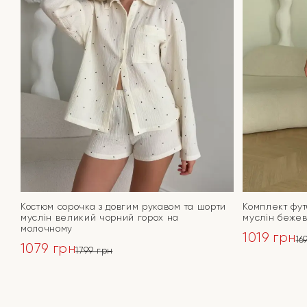
Костюм сорочка з довгим рукавом та шорти
Комплект фут
муслін великий чорний горох на
муслін бежев
молочному
1019
грн
16
1079
грн
1799
грн
Оригінал
Поточна
Оригінальна
Поточна
ціна:
ціна:
ціна:
ціна:
ПЕРЕЙТИ
1699 грн.
1019 грн.
1799 грн.
1079 грн.