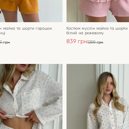
н майка та шорти горошок
Костюм муслін майка та шорти
иці
білий на рожевому
839
грн
99
грн
1399
грн
ьна
Оригінальна
Поточна
ціна:
ціна:
ПЕРЕЙТИ
ПЕРЕЙТИ
1399 грн.
839 грн.