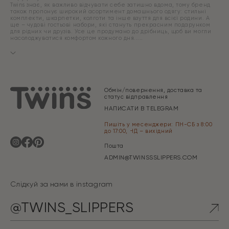
Twins знає, як важливо відчувати себе затишно вдома, тому бренд
також пропонує широкий асортимент домашнього одягу: стильні
комплекти, шкарпетки, колготи та інше взуття для всієї родини. А
ще – чудові гостьові набори, які стануть прекрасним подарунком
для рідних чи друзів. Усе це продумано до дрібниць, щоб ви могли
насолоджуватися комфортом кожного дня.
Обмін/повернення, доставка та
статус відправлення
НАПИСАТИ В TELEGRAM
Пишіть у месенджери: ПН-СБ з 8:00
до 17:00, НД – вихідний
Пошта
ADMIN@TWINSSSLIPPERS.COM
Слідкуй за нами в instagram
@TWINS_SLIPPERS