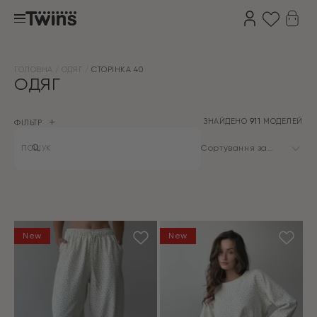
ГОЛОВНА
ОДЯГ
СТОРІНКА 40
ОДЯГ
ЗНАЙДЕНО
911
МОДЕЛЕЙ
ФІЛЬТР
Products
search
Сортування за
замовчуванням
New
New