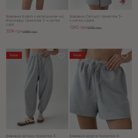
Бавовна Кофта з капюшоном на
Бавовна Світшот трикотаж 3-
блискавці трикотаж 3-х.нитка
х.нитка сірий
сіра
1260
грн
2100
грн
1559
грн
Оригінальна
Поточна
2599
грн
Оригінальна
Поточна
ціна:
ціна:
ціна:
ціна:
ПЕРЕЙТИ
2100 грн.
1260 грн.
ПЕРЕЙТИ
2599 грн.
1559 грн.
New
New
Бавовна Штани трикотаж 3-
Бавовна Шорти трикотаж 3-