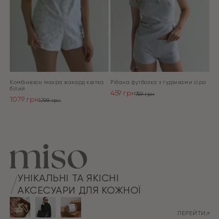
Комбінезон махра жакард квітка
Рібана футболка з гудзиками сіра
білий
459
грн
759
грн
1079
грн
Оригінальна
Поточна
1799
грн
Оригінальна
Поточна
ціна:
ціна:
ціна:
ціна:
ПЕРЕЙТИ
759 грн.
459 грн.
ПЕРЕЙТИ
1799 грн.
1079 грн.
УНІКАЛЬНІ ТА ЯКІСНІ
АКСЕСУАРИ ДЛЯ КОЖНОЇ
ПЕРЕЙТИ