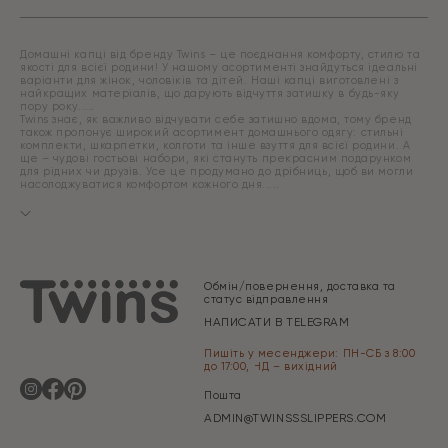
Домашні капці від бренду Twins – це поєднання комфорту, стилю та
якості для всієї родини! У нашому асортименті знайдуться ідеальні
варіанти для жінок, чоловіків та дітей. Наші капці виготовлені з
найкращих матеріалів, що дарують відчуття затишку в будь-яку
пору року.
Twins знає, як важливо відчувати себе затишно вдома, тому бренд
також пропонує широкий асортимент домашнього одягу: стильні
комплекти, шкарпетки, колготи та інше взуття для всієї родини. А
ще – чудові гостьові набори, які стануть прекрасним подарунком
для рідних чи друзів. Усе це продумано до дрібниць, щоб ви могли
насолоджуватися комфортом кожного дня.
Обмін/повернення, доставка та
статус відправлення
НАПИСАТИ В TELEGRAM
Пишіть у месенджери: ПН-СБ з 8:00
до 17:00, НД – вихідний
Пошта
ADMIN@TWINSSSLIPPERS.COM