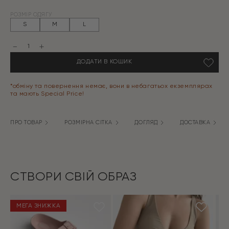
Оригінальна
Поточна
РОЗМІР ОДЯГУ
ціна:
ціна:
S
M
L
1299 грн.
389 грн.
Сорочка
муслін
квітка
ДОДАТИ В КОШИК
дрібна
блакитна
на
молочному
*обміну та повернення немає, вони в небагатьох екземплярах
кількість
та мають Special Price!
ПРО ТОВАР
РОЗМІРНА СІТКА
ДОГЛЯД
ДОСТАВКА
СТВОРИ СВІЙ ОБРАЗ
МЕГА ЗНИЖКА