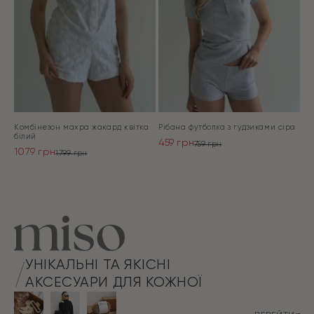
Комбінезон махра жакард квітка
Рібана футболка з гудзиками сіра
білий
459
грн
759
грн
1079
грн
Оригінальна
Поточна
1799
грн
Оригінальна
Поточна
ціна:
ціна:
ціна:
ціна:
ПЕРЕЙТИ
759 грн.
459 грн.
ПЕРЕЙТИ
1799 грн.
1079 грн.
УНІКАЛЬНІ ТА ЯКІСНІ
АКСЕСУАРИ ДЛЯ КОЖНОЇ