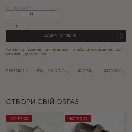
Оригінальна
Поточна
РОЗМІР ОДЯГУ
ціна:
ціна:
S
M
L
1299 грн.
389 грн.
Сорочка
муслін
плюсик
ДОДАТИ В КОШИК
на
молочному
кількість
*обміну та повернення немає, вони в небагатьох екземплярах
та мають Special Price!
ПРО ТОВАР
РОЗМІРНА СІТКА
ДОГЛЯД
ДОСТАВКА
СТВОРИ СВІЙ ОБРАЗ
HOT PRICE
HOT PRICE