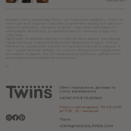
ПЕРЕЙТИ
Домашні капці від бренду Twins – це поєднання комфорту, стилю та
якості для всієї родини! У нашому асортименті знайдуться ідеальні
варіанти для жінок, чоловіків та дітей. Наші капці виготовлені з
найкращих матеріалів, що дарують відчуття затишку в будь-яку
пору року.
Twins знає, як важливо відчувати себе затишно вдома, тому бренд
також пропонує широкий асортимент домашнього одягу: стильні
комплекти, шкарпетки, колготи та інше взуття для всієї родини. А
ще – чудові гостьові набори, які стануть прекрасним подарунком
для рідних чи друзів. Усе це продумано до дрібниць, щоб ви могли
насолоджуватися комфортом кожного дня.
Обмін/повернення, доставка та
статус відправлення
НАПИСАТИ В TELEGRAM
Пишіть у месенджери: ПН-СБ з 8:00
до 17:00, НД – вихідний
Пошта
ADMIN@TWINSSSLIPPERS.COM