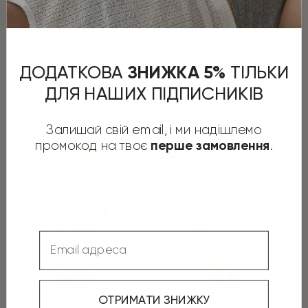
ДОДАТКОВА
​
ЗНИЖКА 5%
​
ТІЛЬКИ
Сукня для сну з оборками рубчик
Комплект футболка та шорти
ДЛЯ НАШИХ ПІДПИСНИКІВ
різнокольоровий на молочному
рубчик різнокольоровий на
молочному
719
грн
1199
грн
1019
грн
Оригінальна
Поточна
1699
грн
Залишай свій email, і ми надішлемо
Оригінальна
Поточна
ціна:
ціна:
ціна:
ціна:
ПЕРЕЙТИ
промокод на твоє
.
1199 грн.
719 грн.
перше замовлення
ПЕРЕЙТИ
New
New
1699 грн.
1019 грн.
Email
ОТРИМАТИ ЗНИЖКУ