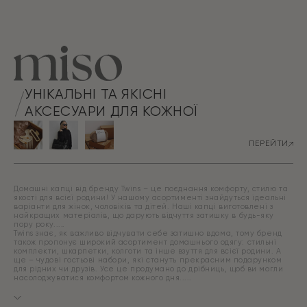
УНІКАЛЬНІ ТА ЯКІСНІ
АКСЕСУАРИ ДЛЯ КОЖНОЇ
ПЕРЕЙТИ
Домашні капці від бренду Twins – це поєднання комфорту, стилю та
якості для всієї родини! У нашому асортименті знайдуться ідеальні
варіанти для жінок, чоловіків та дітей. Наші капці виготовлені з
найкращих матеріалів, що дарують відчуття затишку в будь-яку
пору року.
Twins знає, як важливо відчувати себе затишно вдома, тому бренд
також пропонує широкий асортимент домашнього одягу: стильні
комплекти, шкарпетки, колготи та інше взуття для всієї родини. А
ще – чудові гостьові набори, які стануть прекрасним подарунком
для рідних чи друзів. Усе це продумано до дрібниць, щоб ви могли
насолоджуватися комфортом кожного дня.