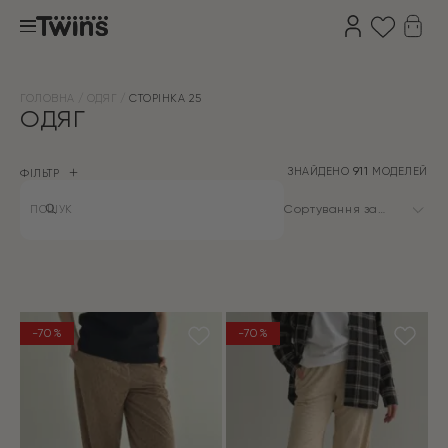
ГОЛОВНА
ОДЯГ
СТОРІНКА 25
ОДЯГ
ЗНАЙДЕНО
911
МОДЕЛЕЙ
ФІЛЬТР
Products
search
Сортування за
замовчуванням
-70%
-70%