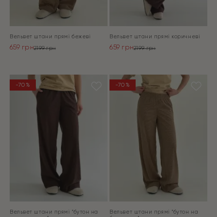
Вельвет штани прямі бежеві
Вельвет штани прямі коричневі
659
грн
659
грн
2199
грн
2199
грн
Оригінальна
Поточна
Оригінальна
Поточна
ціна:
ціна:
ціна:
ціна:
ПЕРЕЙТИ
ПЕРЕЙТИ
2199 грн.
659 грн.
2199 грн.
659 грн.
-70%
-70%
Вельвет штани прямі “бутон на
Вельвет штани прямі “бутон на