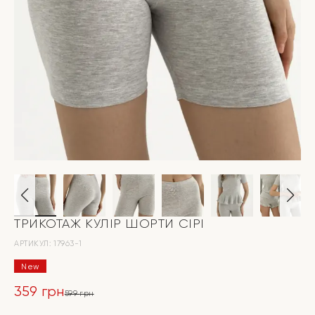
ТРИКОТАЖ КУЛІР ШОРТИ СІРІ
АРТИКУЛ:
17963-1
New
359
грн
599
грн
Оригінальна
Поточна