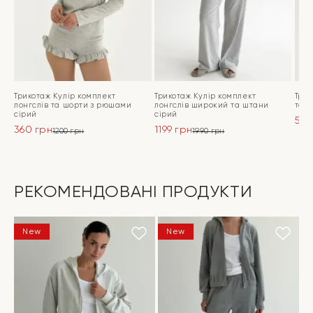
Трикотаж Кулір комплект
Трикотаж Кулір комплект
Трик
лонгслів та шорти з рюшами
лонгслів широкий та штани
та ш
сірий
сірий
599
360
грн
1199
грн
Ори
Пот
1200
грн
1990
грн
Оригінальна
Поточна
Оригінальна
Поточна
ціна
ціна
ціна:
ціна:
ціна:
ціна:
990
599 
ПЕРЕЙТИ
ПЕРЕЙТИ
1200 грн.
360 грн.
1990 грн.
1199 грн.
РЕКОМЕНДОВАНІ ПРОДУКТИ
New
New