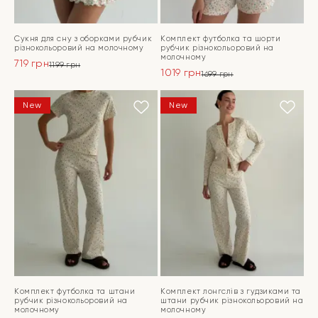
Сукня для сну з оборками рубчик
Комплект футболка та шорти
різнокольоровий на молочному
рубчик різнокольоровий на
молочному
719
грн
1199
грн
1019
грн
Оригінальна
Поточна
1699
грн
Оригінальна
Поточна
ціна:
ціна:
ціна:
ціна:
ПЕРЕЙТИ
1199 грн.
719 грн.
ПЕРЕЙТИ
New
New
1699 грн.
1019 грн.
Комплект футболка та штани
Комплект лонгслів з гудзиками та
рубчик різнокольоровий на
штани рубчик різнокольоровий на
молочному
молочному