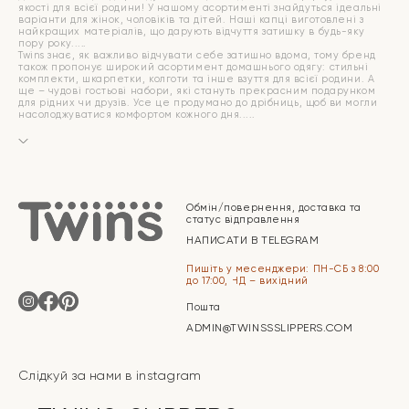
якості для всієї родини! У нашому асортименті знайдуться ідеальні
варіанти для жінок, чоловіків та дітей. Наші капці виготовлені з
найкращих матеріалів, що дарують відчуття затишку в будь-яку
пору року.
Twins знає, як важливо відчувати себе затишно вдома, тому бренд
також пропонує широкий асортимент домашнього одягу: стильні
комплекти, шкарпетки, колготи та інше взуття для всієї родини. А
ще – чудові гостьові набори, які стануть прекрасним подарунком
для рідних чи друзів. Усе це продумано до дрібниць, щоб ви могли
насолоджуватися комфортом кожного дня.
Обмін/повернення, доставка та
статус відправлення
НАПИСАТИ В TELEGRAM
Пишіть у месенджери: ПН-СБ з 8:00
до 17:00, НД – вихідний
Пошта
ADMIN@TWINSSSLIPPERS.COM
Слідкуй за нами в instagram