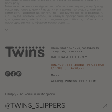
пору року.
Twins знає, як важливо відчувати себе затишно вдома, тому бренд
також пропонує широкий асортимент домашнього одягу: стильні
комплекти, шкарпетки, колготи та інше взуття для всієї родини. А
ще – чудові гостьові набори, які стануть прекрасним подарунком
для рідних чи друзів. Усе це продумано до дрібниць, щоб ви могли
насолоджуватися комфортом кожного дня.
Обмін/повернення, доставка та
статус відправлення
НАПИСАТИ В TELEGRAM
Пишіть у месенджери: ПН-СБ з 8:00
до 17:00, НД – вихідний
Пошта
ADMIN@TWINSSSLIPPERS.COM
Слідкуй за нами в instagram
@TWINS_SLIPPERS