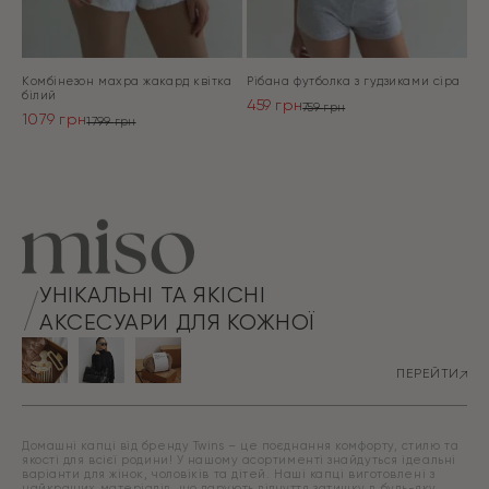
Комбінезон махра жакард квітка
Рібана футболка з гудзиками сіра
білий
459
грн
759
грн
1079
грн
Оригінальна
Поточна
1799
грн
Оригінальна
Поточна
ціна:
ціна:
ціна:
ціна:
ПЕРЕЙТИ
759 грн.
459 грн.
ПЕРЕЙТИ
1799 грн.
1079 грн.
УНІКАЛЬНІ ТА ЯКІСНІ
АКСЕСУАРИ ДЛЯ КОЖНОЇ
ПЕРЕЙТИ
Домашні капці від бренду Twins – це поєднання комфорту, стилю та
якості для всієї родини! У нашому асортименті знайдуться ідеальні
варіанти для жінок, чоловіків та дітей. Наші капці виготовлені з
найкращих матеріалів, що дарують відчуття затишку в будь-яку