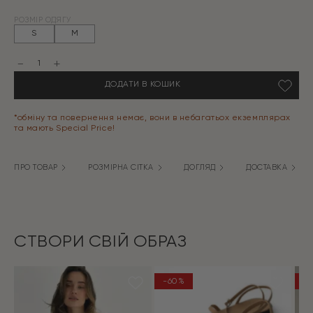
Оригінальна
Поточна
РОЗМІР ОДЯГУ
ціна:
ціна:
S
M
799 грн.
239 грн.
Спідниця
котон
клітка
ДОДАТИ В КОШИК
з
куліскою
беж/
молоко
*обміну та повернення немає, вони в небагатьох екземплярах
кількість
та мають Special Price!
ПРО ТОВАР
РОЗМІРНА СІТКА
ДОГЛЯД
ДОСТАВКА
СТВОРИ СВІЙ ОБРАЗ
-60%
-