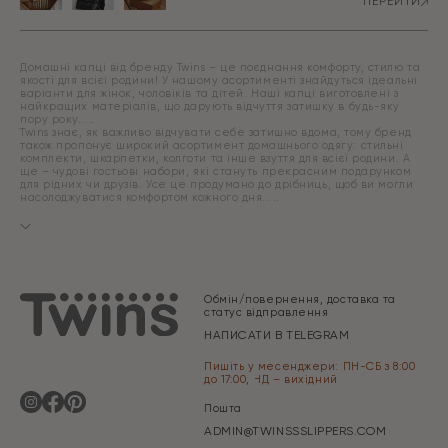
ПЕРЕЙТИ
Домашні капці від бренду Twins – це поєднання комфорту, стилю та
якості для всієї родини! У нашому асортименті знайдуться ідеальні
варіанти для жінок, чоловіків та дітей. Наші капці виготовлені з
найкращих матеріалів, що дарують відчуття затишку в будь-яку
пору року.
Twins знає, як важливо відчувати себе затишно вдома, тому бренд
також пропонує широкий асортимент домашнього одягу: стильні
комплекти, шкарпетки, колготи та інше взуття для всієї родини. А
ще – чудові гостьові набори, які стануть прекрасним подарунком
для рідних чи друзів. Усе це продумано до дрібниць, щоб ви могли
насолоджуватися комфортом кожного дня.
Обмін/повернення, доставка та
статус відправлення
НАПИСАТИ В TELEGRAM
Пишіть у месенджери: ПН-СБ з 8:00
до 17:00, НД – вихідний
Пошта
ADMIN@TWINSSSLIPPERS.COM