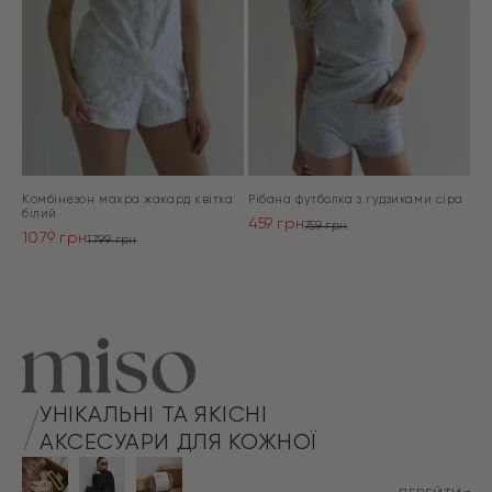
Комбінезон махра жакард квітка
Рібана футболка з гудзиками сіра
білий
459
грн
759
грн
1079
грн
Оригінальна
Поточна
1799
грн
Оригінальна
Поточна
ціна:
ціна:
ціна:
ціна:
ПЕРЕЙТИ
759 грн.
459 грн.
ПЕРЕЙТИ
1799 грн.
1079 грн.
УНІКАЛЬНІ ТА ЯКІСНІ
АКСЕСУАРИ ДЛЯ КОЖНОЇ