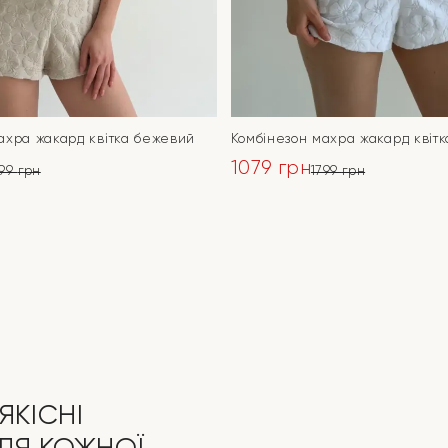
ахра жакард квітка бежевий
Комбінезон махра жакард квітк
1079
грн
799
грн
1799
грн
ьна
Оригінальна
Поточна
ціна:
ціна:
ПЕРЕЙТИ
ПЕРЕЙТИ
1799 грн.
1079 грн.
ЯКІСНІ