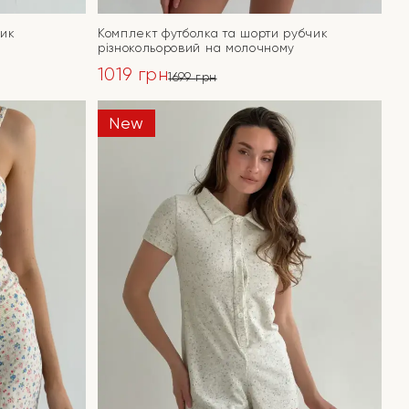
чик
Комплект футболка та шорти рубчик
різнокольоровий на молочному
1019
грн
1699
грн
Оригінальна
Поточна
ціна:
ціна:
New
ПЕРЕЙТИ
1699 грн.
1019 грн.