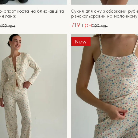
-спорт кофта на блискавці та
Сукня для сну з оборками руб
 меланж
різнокольоровий на молочному
719
грн
3499
грн
1199
грн
ьна
Оригінальна
Поточна
ціна:
ціна:
New
ПЕРЕЙТИ
ПЕРЕЙТИ
1199 грн.
719 грн.