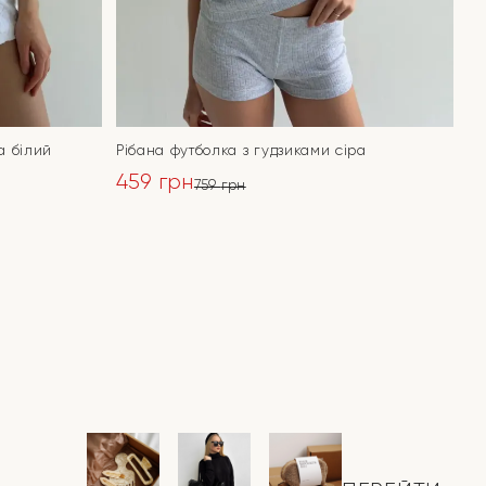
а білий
Рібана футболка з гудзиками сіра
459
грн
759
грн
Оригінальна
Поточна
ціна:
ціна:
ПЕРЕЙТИ
759 грн.
459 грн.