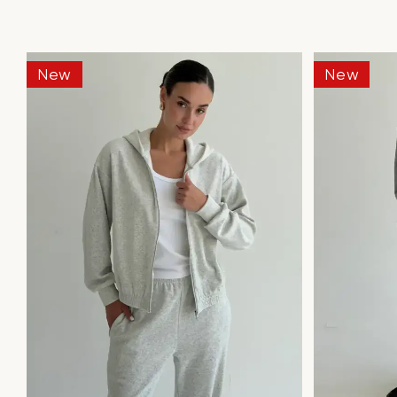
New
New