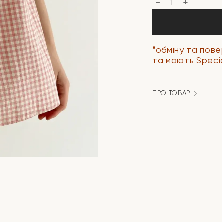
Спідниця
котон
клітка
з
куліскою
пудра/
молоко
*обміну та пов
кількість
та мають Specia
ПРО ТОВАР