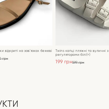
ки відкриті на зав’язках бежеві
Twins капці пляжні та вуличні з
регуляторами білі(=)
90
грн
199
грн
ьна
599
грн
Оригінальна
Поточна
ПЕРЕЙТИ
ціна:
ціна:
ПЕРЕЙТИ
599 грн.
199 грн.
УКТИ