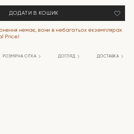
ДОДАТИ В КОШИК
ернення немає, вони в небагатьох екземплярах
l Price!
РОЗМІРНА СІТКА
ДОГЛЯД
ДОСТАВКА