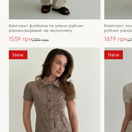
Комплект футболка та штани рубчик
Комплект лон
різнокольоровий на молочному
рубчик різно
1559
грн
1679
грн
2599
грн
2
Оригінальна
Поточна
Оригінал
Поточна
ціна:
ціна:
ціна:
ціна:
New
New
ПЕРЕЙТИ
2599 грн.
1559 грн.
2799 грн.
1679 грн.