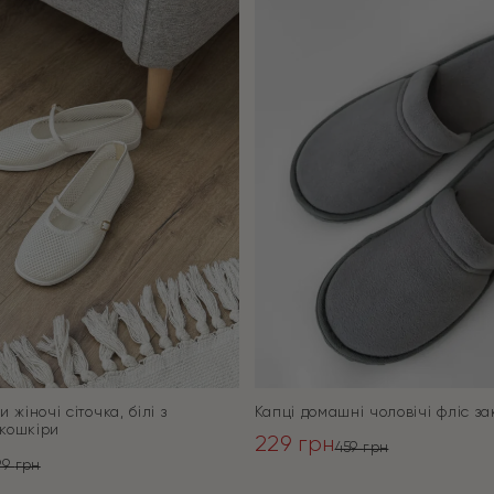
 жіночі сіточка, білі з
Капці домашні чоловічі фліс зак
кошкіри
229
грн
459
грн
99
грн
Оригінальна
Поточна
ьна