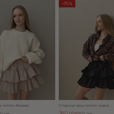
-70%
ш поплін бежева
Спідниця рюш поплін чорна
360
грн
00
грн
1200
грн