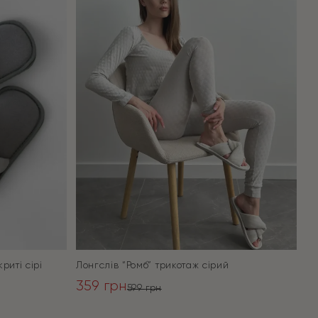
риті сірі
Лонгслів “Ромб” трикотаж сірий
359
грн
599
грн
Оригінальна
Поточна