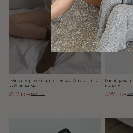
Twins шкарпетки жіночі високі бавовняні в
Капці домашн
рубчик какао
молочні
229
грн
399
грн
369
грн
49
Оригінальна
Поточна
Оригінал
Поточна
ціна:
ціна:
ціна:
ціна:
ПЕРЕЙТИ
369 грн.
229 грн.
499 грн.
399 грн.