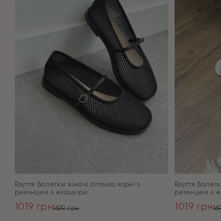
Взуття Балетки жіночі сіточка,чорні з
Взуття Балетки
ремінцем з екошкіри
ремінцем з е
1019
грн
1019
грн
1699
грн
16
Оригінальна
Поточна
Оригінал
Поточна