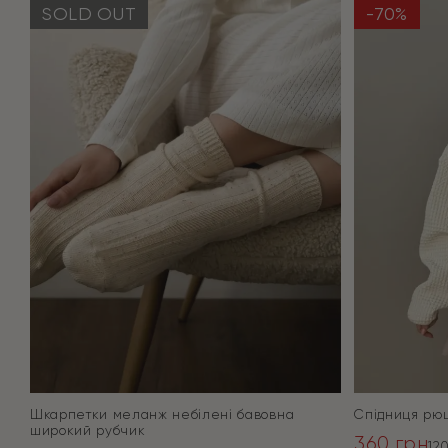
SOLD OUT
-70%
Шкарпетки меланж небілені бавовна
Спідниця рю
широкий рубчик
360
грн
12