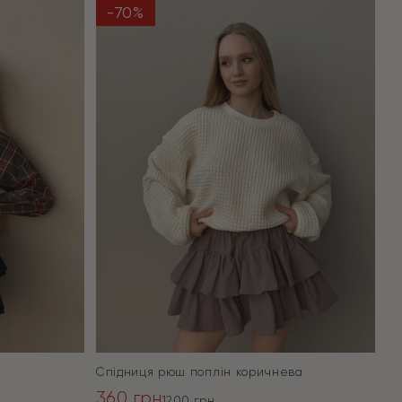
-70%
Спідниця рюш поплін коричнева
360
грн
1200
грн