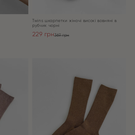
Twins шкарпетки жіночі високі вовняні в
рубчик чорні
229
грн
369
грн
Оригінальна
Поточна
ціна:
ціна:
ПЕРЕЙТИ
369 грн.
229 грн.