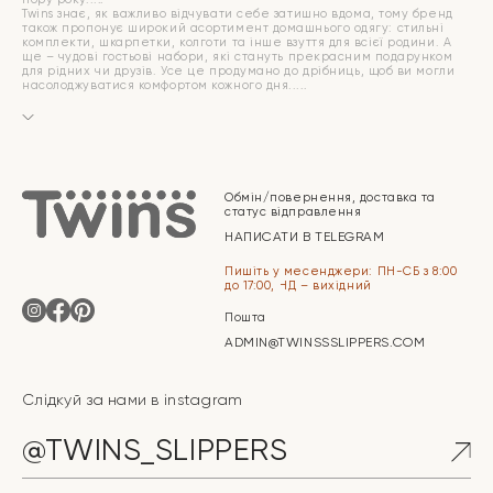
Twins знає, як важливо відчувати себе затишно вдома, тому бренд
також пропонує широкий асортимент домашнього одягу: стильні
комплекти, шкарпетки, колготи та інше взуття для всієї родини. А
ще – чудові гостьові набори, які стануть прекрасним подарунком
для рідних чи друзів. Усе це продумано до дрібниць, щоб ви могли
насолоджуватися комфортом кожного дня.
Обмін/повернення, доставка та
статус відправлення
НАПИСАТИ В TELEGRAM
Пишіть у месенджери: ПН-СБ з 8:00
до 17:00, НД – вихідний
Пошта
ADMIN@TWINSSSLIPPERS.COM
Слідкуй за нами в instagram
@TWINS_SLIPPERS