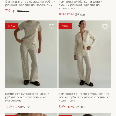
Сукня для сну з оборками рубчик
Комплект футболка та шорти
різнокольоровий на молочному
рубчик різнокольоровий на
молочному
719
грн
1199
грн
1019
грн
Оригінальна
Поточна
1699
грн
Оригінальна
Поточна
ціна:
ціна:
ціна:
ціна:
ПЕРЕЙТИ
1199 грн.
719 грн.
ПЕРЕЙТИ
New
New
1699 грн.
1019 грн.
Комплект футболка та штани
Комплект лонгслів з гудзиками та
рубчик різнокольоровий на
штани рубчик різнокольоровий на
молочному
молочному
1559
грн
1679
грн
2599
грн
2799
грн
Оригінальна
Поточна
Оригінальна
Поточна
ціна:
ціна:
ціна:
ціна: