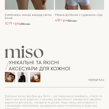
Комбінезон махра жакард квітка
Рібана футболка з гудзиками сіра
білий
459
грн
759
грн
1079
грн
Оригінальна
Поточна
1799
грн
Оригінальна
Поточна
ціна:
ціна:
ціна:
ціна:
ПЕРЕЙТИ
759 грн.
459 грн.
ПЕРЕЙТИ
1799 грн.
1079 грн.
УНІКАЛЬНІ ТА ЯКІСНІ
АКСЕСУАРИ ДЛЯ КОЖНОЇ
ПЕРЕЙТИ
Домашні капці від бренду Twins – це поєднання комфорту, стилю та
якості для всієї родини! У нашому асортименті знайдуться ідеальні
варіанти для жінок, чоловіків та дітей. Наші капці виготовлені з
найкращих матеріалів, що дарують відчуття затишку в будь-яку
пору року.