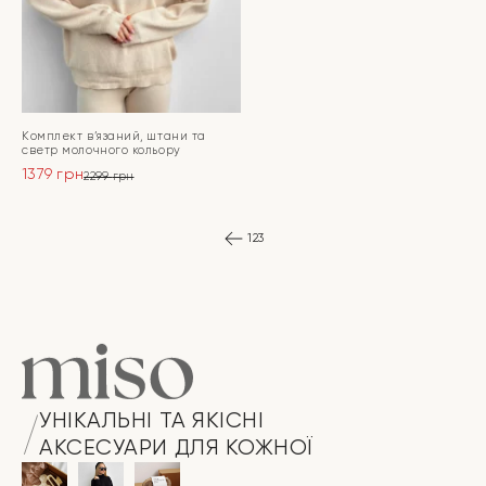
Комплект в’язаний, штани та
светр молочного кольору
1379
грн
2299
грн
Оригінальна
Поточна
ціна:
ціна:
ПЕРЕЙТИ
2299 грн.
1379 грн.
1
2
3
УНІКАЛЬНІ ТА ЯКІСНІ
АКСЕСУАРИ ДЛЯ КОЖНОЇ