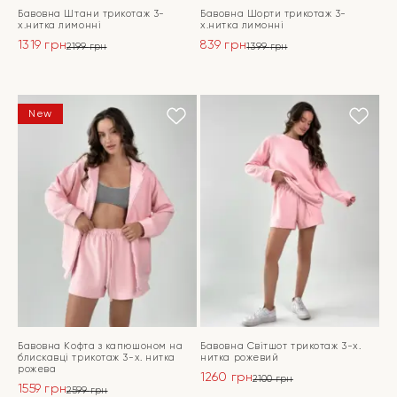
Бавовна Штани трикотаж 3-
Бавовна Шорти трикотаж 3-
х.нитка лимонні
х.нитка лимонні
1319
грн
839
грн
2199
грн
1399
грн
Оригінальна
Поточна
Оригінальна
Поточна
ціна:
ціна:
ціна:
ціна:
ПЕРЕЙТИ
ПЕРЕЙТИ
2199 грн.
1319 грн.
1399 грн.
839 грн.
New
Бавовна Кофта з капюшоном на
Бавовна Світшот трикотаж 3-х.
блискавці трикотаж 3-х. нитка
нитка рожевий
рожева
1260
грн
2100
грн
1559
грн
Оригінальна
Поточна
2599
грн