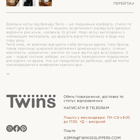
ПЕРЕЙТИ
Домашні капці від бренду Twins – це поєднання комфорту, стилю та
якості для всієї родини! У нашому асортименті знайдуться ідеальні
варіанти для жінок, чоловіків та дітей. Наші капці виготовлені з
найкращих матеріалів, що дарують відчуття затишку в будь-яку
пору року.
Twins знає, як важливо відчувати себе затишно вдома, тому бренд
також пропонує широкий асортимент домашнього одягу: стильні
комплекти, шкарпетки, колготи та інше взуття для всієї родини. А
ще – чудові гостьові набори, які стануть прекрасним подарунком
для рідних чи друзів. Усе це продумано до дрібниць, щоб ви могли
насолоджуватися комфортом кожного дня.
Обмін/повернення, доставка та
статус відправлення
НАПИСАТИ В TELEGRAM
Пишіть у месенджери: ПН-СБ з 8:00
до 17:00, НД – вихідний
Пошта
ADMIN@TWINSSSLIPPERS.COM