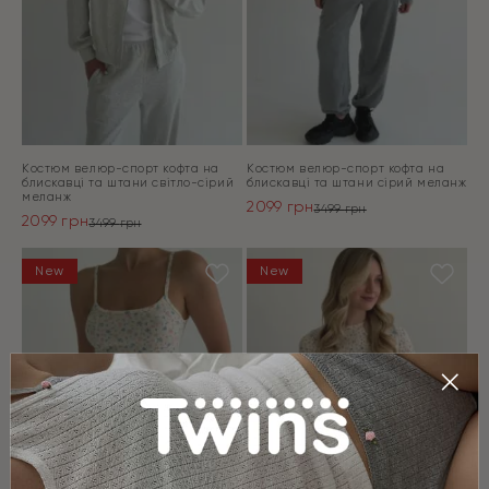
Костюм велюр-спорт кофта на
Костюм велюр-спорт кофта на
блискавці та штани світло-сірий
блискавці та штани сірий меланж
меланж
2099
грн
3499
грн
2099
грн
Оригінальна
Поточна
3499
грн
Оригінальна
Поточна
ціна:
ціна:
ціна:
ціна:
ПЕРЕЙТИ
3499 грн.
2099 грн.
ПЕРЕЙТИ
New
New
3499 грн.
2099 грн.