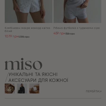
Комбінезон махра жакард квітка
Рібана футболка з гудзиками сіра
білий
459
грн
759
грн
1079
грн
Оригінальна
Поточна
1799
грн
Оригінальна
Поточна
ціна:
ціна:
ціна:
ціна:
ПЕРЕЙТИ
759 грн.
459 грн.
ПЕРЕЙТИ
1799 грн.
1079 грн.
УНІКАЛЬНІ ТА ЯКІСНІ
АКСЕСУАРИ ДЛЯ КОЖНОЇ
ПЕРЕЙТИ