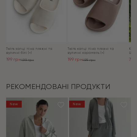
Twins капці піна пляжні та
Twins капці піна пляжні та
Кост
вуличні білі (=)
вуличні карамель (=)
Шор
199
грн
199
грн
759
499
грн
499
грн
Оригінальна
Поточна
Оригінальна
Поточна
Ори
Пот
ціна:
ціна:
ціна:
ціна:
ціна
ціна
ПЕРЕЙТИ
ПЕРЕЙТИ
499 грн.
199 грн.
499 грн.
199 грн.
1899
759 
РЕКОМЕНДОВАНІ ПРОДУКТИ
New
New