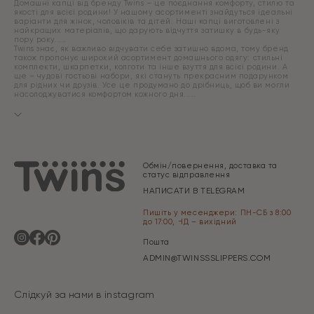
Домашні капці від бренду Twins – це поєднання комфорту, стилю та
якості для всієї родини! У нашому асортименті знайдуться ідеальні
варіанти для жінок, чоловіків та дітей. Наші капці виготовлені з
найкращих матеріалів, що дарують відчуття затишку в будь-яку
пору року.
Twins знає, як важливо відчувати себе затишно вдома, тому бренд
також пропонує широкий асортимент домашнього одягу: стильні
комплекти, шкарпетки, колготи та інше взуття для всієї родини. А
ще – чудові гостьові набори, які стануть прекрасним подарунком
для рідних чи друзів. Усе це продумано до дрібниць, щоб ви могли
насолоджуватися комфортом кожного дня.
Обмін/повернення, доставка та
статус відправлення
НАПИСАТИ В TELEGRAM
Пишіть у месенджери: ПН-СБ з 8:00
до 17:00, НД – вихідний
Пошта
ADMIN@TWINSSSLIPPERS.COM
Слідкуй за нами в instagram