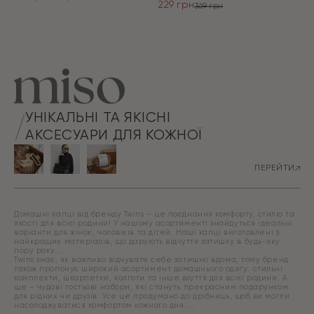
229
грн
Оригінальна
Поточна
369
грн
Оригінальна
Поточна
ціна:
ціна:
ціна:
ціна:
ПЕРЕЙТИ
299 грн.
179 грн.
ПЕРЕЙТИ
369 грн.
229 грн.
УНІКАЛЬНІ ТА ЯКІСНІ
АКСЕСУАРИ ДЛЯ КОЖНОЇ
ПЕРЕЙТИ
Домашні капці від бренду Twins – це поєднання комфорту, стилю та
якості для всієї родини! У нашому асортименті знайдуться ідеальні
варіанти для жінок, чоловіків та дітей. Наші капці виготовлені з
найкращих матеріалів, що дарують відчуття затишку в будь-яку
пору року.
Twins знає, як важливо відчувати себе затишно вдома, тому бренд
також пропонує широкий асортимент домашнього одягу: стильні
комплекти, шкарпетки, колготи та інше взуття для всієї родини. А
ще – чудові гостьові набори, які стануть прекрасним подарунком
для рідних чи друзів. Усе це продумано до дрібниць, щоб ви могли
насолоджуватися комфортом кожного дня.