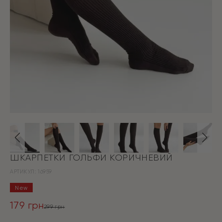
ШКАРПЕТКИ ГОЛЬФИ КОРИЧНЕВИЙ
АРТИКУЛ:
16959
New
179
грн
299
грн
Оригінальна
Поточна