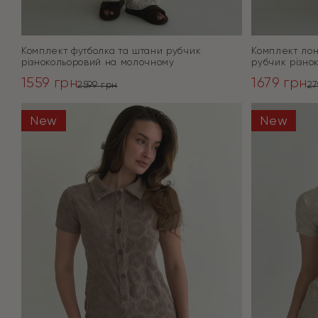
Комплект футболка та штани рубчик
Комплект лон
різнокольоровий на молочному
рубчик різно
1559
грн
1679
грн
2599
грн
2
Оригінальна
Поточна
Оригінал
Поточна
ціна:
ціна:
ціна:
ціна:
New
New
ПЕРЕЙТИ
2599 грн.
1559 грн.
2799 грн.
1679 грн.