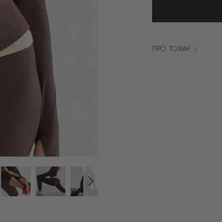
на
блискавці
коричнева
кількість
ПРО ТОВАР