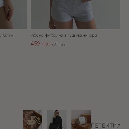
а білий
Рібана футболка з гудзиками сіра
459
грн
759
грн
Оригінальна
Поточна
ціна:
ціна:
ПЕРЕЙТИ
759 грн.
459 грн.
ПЕРЕЙТИ