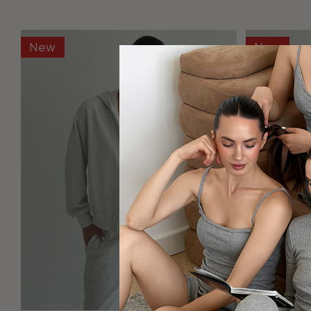
New
New