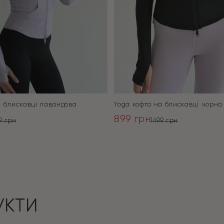
а блискавці лавандова
Yoga кофта на блискавці чорна
899
грн
99
грн
1499
грн
ьна
Оригінальна
Поточна
ціна:
ціна:
ПЕРЕЙТИ
ПЕРЕЙТИ
1499 грн.
899 грн.
УКТИ