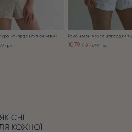
ахра жакард квітка бежевий
Комбінезон махра жакард квітк
1079
грн
799
грн
1799
грн
ьна
Оригінальна
Поточна
ціна:
ціна:
ПЕРЕЙТИ
ПЕРЕЙТИ
1799 грн.
1079 грн.
ЯКІСНІ
ЛЯ КОЖНОЇ