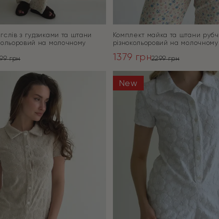
гслів з гудзиками та штани
Комплект майка та штани руб
кольоровий на молочному
різнокольоровий на молочному
1379
грн
799
грн
2299
грн
ьна
Оригінальна
Поточна
ціна:
ціна:
New
ПЕРЕЙТИ
ПЕРЕЙТИ
2299 грн.
1379 грн.