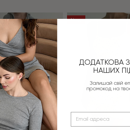
New
ДОДАТКОВА З
НАШИХ ПІ
Залишай свій em
промокод на тв
Email