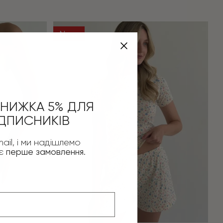
New
НИЖКА 5% ДЛЯ
ДПИСНИКІВ
ail, і ми надішлемо
оє
перше замовлення
.