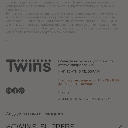
варіанти для жінок, чоловіків та дітей. Наші капці виготовлені з
найкращих матеріалів, що дарують відчуття затишку в будь-яку
пору року.
Twins знає, як важливо відчувати себе затишно вдома, тому бренд
також пропонує широкий асортимент домашнього одягу: стильні
комплекти, шкарпетки, колготи та інше взуття для всієї родини. А
ще – чудові гостьові набори, які стануть прекрасним подарунком
для рідних чи друзів. Усе це продумано до дрібниць, щоб ви могли
насолоджуватися комфортом кожного дня.
Обмін/повернення, доставка та
статус відправлення
НАПИСАТИ В TELEGRAM
Пишіть у месенджери: ПН-СБ з 8:00
до 17:00, НД – вихідний
Пошта
ADMIN@TWINSSSLIPPERS.COM
Слідкуй за нами в instagram
@TWINS_SLIPPERS