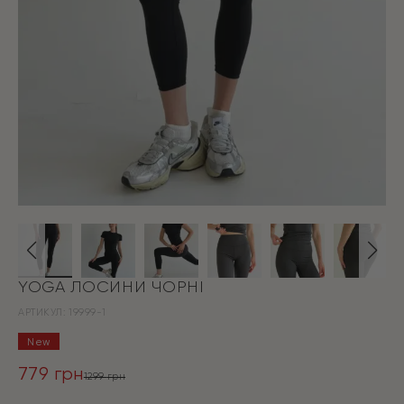
YOGA ЛОСИНИ ЧОРНІ
АРТИКУЛ:
19999-1
New
779
грн
1299
грн
Оригінальна
Поточна