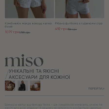
Комбінезон махра жакард квітка
Рібана футболка з гудзиками сіра
білий
459
грн
759
грн
1079
грн
Оригінальна
Поточна
1799
грн
Оригінальна
Поточна
ціна:
ціна:
ціна:
ціна:
ПЕРЕЙТИ
759 грн.
459 грн.
ПЕРЕЙТИ
1799 грн.
1079 грн.
УНІКАЛЬНІ ТА ЯКІСНІ
АКСЕСУАРИ ДЛЯ КОЖНОЇ
ПЕРЕЙТИ
Домашні капці від бренду Twins – це поєднання комфорту, стилю та
якості для всієї родини! У нашому асортименті знайдуться ідеальні