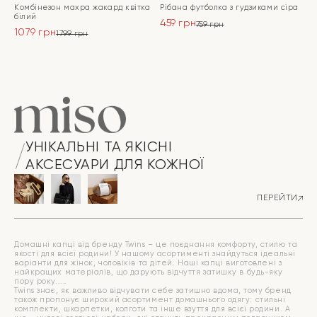
Комбінезон махра жакард квітка
Рібана футболка з гудзиками сіра
білий
459
грн
759
грн
1079
грн
Оригінальна
Поточна
1799
грн
Оригінальна
Поточна
ціна:
ціна:
ціна:
ціна:
ПЕРЕЙТИ
759 грн.
459 грн.
ПЕРЕЙТИ
1799 грн.
1079 грн.
УНІКАЛЬНІ ТА ЯКІСНІ
АКСЕСУАРИ ДЛЯ КОЖНОЇ
ПЕРЕЙТИ
Домашні капці від бренду Twins – це поєднання комфорту, стилю та
якості для всієї родини! У нашому асортименті знайдуться ідеальні
варіанти для жінок, чоловіків та дітей. Наші капці виготовлені з
найкращих матеріалів, що дарують відчуття затишку в будь-яку
пору року.
Twins знає, як важливо відчувати себе затишно вдома, тому бренд
також пропонує широкий асортимент домашнього одягу: стильні
комплекти, шкарпетки, колготи та інше взуття для всієї родини. А