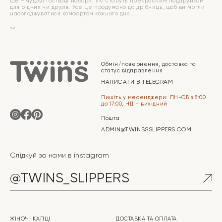
ще – чудові гостьові набори, які стануть прекрасним подарунком
для рідних чи друзів. Усе це продумано до дрібниць, щоб ви могли
насолоджуватися комфортом кожного дня.
Обмін/повернення, доставка та
статус відправлення
НАПИСАТИ В TELEGRAM
Пишіть у месенджери: ПН-СБ з 8:00
до 17:00, НД – вихідний
Пошта
ADMIN@TWINSSSLIPPERS.COM
Слідкуй за нами в instagram
@TWINS_SLIPPERS
ЖІНОЧІ КАПЦІ
ДОСТАВКА ТА ОПЛАТА