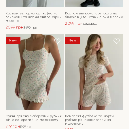
Костюм велюр-спорт кофта на
Костюм велюр-спорт кофта на
блискавці та штани світло-сірий
блискавці та штани сірий меланж
меланж
2099
грн
3499
грн
2099
грн
Оригінальна
Поточна
3499
грн
Оригінальна
Поточна
ціна:
ціна:
ціна:
ціна:
ПЕРЕЙТИ
3499 грн.
2099 грн.
ПЕРЕЙТИ
New
New
3499 грн.
2099 грн.
Сукня для сну з оборками рубчик
Комплект футболка та шорти
різнокольоровий на молочному
рубчик різнокольоровий на
молочному
719
грн
1199
грн