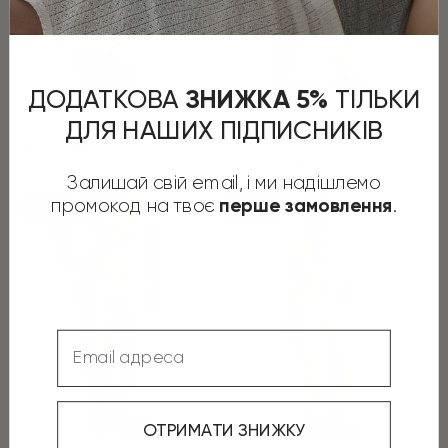
ДОДАТКОВА
​
ЗНИЖКА 5%
​
ТІЛЬКИ
Сукня для сну з оборками рубчик
Комплект футболка та шорти
ДЛЯ НАШИХ ПІДПИСНИКІВ
різнокольоровий на молочному
рубчик різнокольоровий на
молочному
719
грн
1199
грн
1019
грн
Оригінальна
Поточна
1699
грн
Оригінальна
Поточна
Залишай свій email, і ми надішлемо
ціна:
ціна:
ціна:
ціна:
ПЕРЕЙТИ
1199 грн.
719 грн.
промокод на твоє
.
перше замовлення
ПЕРЕЙТИ
New
New
1699 грн.
1019 грн.
Email
ОТРИМАТИ ЗНИЖКУ