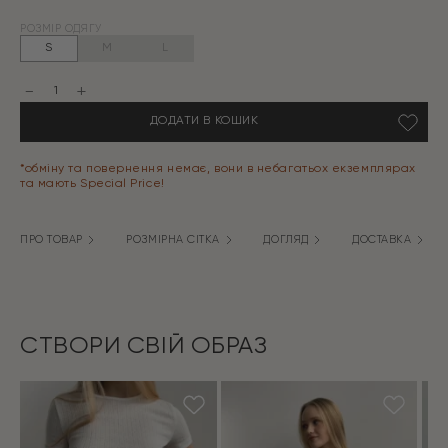
Оригінальна
Поточна
РОЗМІР ОДЯГУ
ціна:
ціна:
S
M
L
990 грн.
299 грн.
Штани
клітка
котон
ДОДАТИ В КОШИК
БАНАНИ
беж/
молоко
кількість
*обміну та повернення немає, вони в небагатьох екземплярах
та мають Special Price!
ПРО ТОВАР
РОЗМІРНА СІТКА
ДОГЛЯД
ДОСТАВКА
СТВОРИ СВІЙ ОБРАЗ