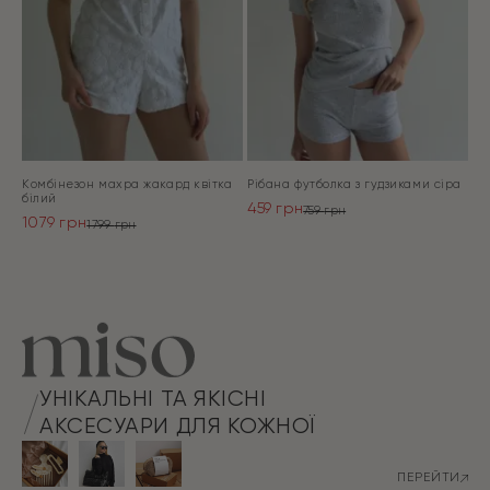
Комбінезон махра жакард квітка
Рібана футболка з гудзиками сіра
білий
459
грн
759
грн
1079
грн
Оригінальна
Поточна
1799
грн
Оригінальна
Поточна
ціна:
ціна:
ціна:
ціна:
ПЕРЕЙТИ
759 грн.
459 грн.
ПЕРЕЙТИ
1799 грн.
1079 грн.
УНІКАЛЬНІ ТА ЯКІСНІ
АКСЕСУАРИ ДЛЯ КОЖНОЇ
ПЕРЕЙТИ