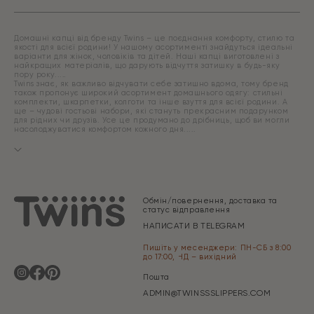
Домашні капці від бренду Twins – це поєднання комфорту, стилю та
якості для всієї родини! У нашому асортименті знайдуться ідеальні
варіанти для жінок, чоловіків та дітей. Наші капці виготовлені з
найкращих матеріалів, що дарують відчуття затишку в будь-яку
пору року.
Twins знає, як важливо відчувати себе затишно вдома, тому бренд
також пропонує широкий асортимент домашнього одягу: стильні
комплекти, шкарпетки, колготи та інше взуття для всієї родини. А
ще – чудові гостьові набори, які стануть прекрасним подарунком
для рідних чи друзів. Усе це продумано до дрібниць, щоб ви могли
насолоджуватися комфортом кожного дня.
Обмін/повернення, доставка та
статус відправлення
НАПИСАТИ В TELEGRAM
Пишіть у месенджери: ПН-СБ з 8:00
до 17:00, НД – вихідний
Пошта
ADMIN@TWINSSSLIPPERS.COM