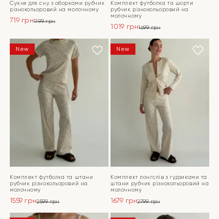
Сукня для сну з оборками рубчик
Комплект футболка та шорти
різнокольоровий на молочному
рубчик різнокольоровий на
молочному
719
грн
1199
грн
1019
грн
Оригінальна
Поточна
1699
грн
Оригінальна
Поточна
ціна:
ціна:
ціна:
ціна:
ПЕРЕЙТИ
1199 грн.
719 грн.
ПЕРЕЙТИ
New
New
1699 грн.
1019 грн.
Комплект футболка та штани
Комплект лонгслів з гудзиками та
рубчик різнокольоровий на
штани рубчик різнокольоровий на
молочному
молочному
1559
грн
1679
грн
2599
грн
2799
грн
Оригінальна
Поточна
Оригінальна
Поточна
ціна:
ціна:
ціна:
ціна: