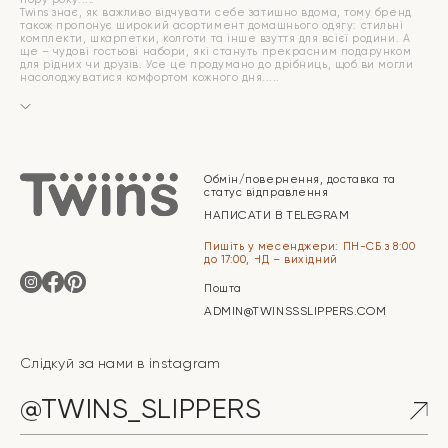
Twins знає, як важливо відчувати себе затишно вдома, тому бренд
також пропонує широкий асортимент домашнього одягу: стильні
комплекти, шкарпетки, колготи та інше взуття для всієї родини. А
ще – чудові гостьові набори, які стануть прекрасним подарунком
для рідних чи друзів. Усе це продумано до дрібниць, щоб ви могли
насолоджуватися комфортом кожного дня.
Обмін/повернення, доставка та
статус відправлення
НАПИСАТИ В TELEGRAM
Пишіть у месенджери: ПН-СБ з 8:00
до 17:00, НД – вихідний
Пошта
ADMIN@TWINSSSLIPPERS.COM
Слідкуй за нами в instagram
@TWINS_SLIPPERS