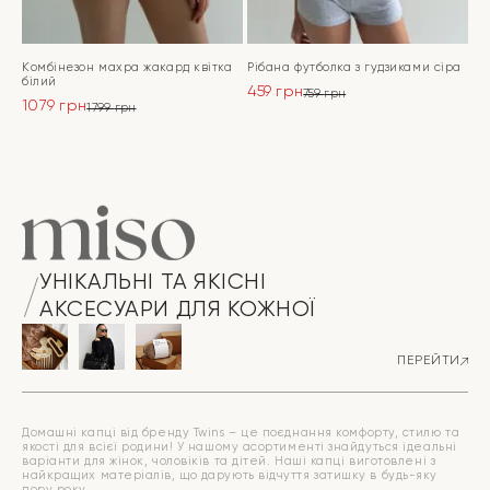
Комбінезон махра жакард квітка
Рібана футболка з гудзиками сіра
білий
459
грн
759
грн
1079
грн
Оригінальна
Поточна
1799
грн
Оригінальна
Поточна
ціна:
ціна:
ціна:
ціна:
ПЕРЕЙТИ
759 грн.
459 грн.
ПЕРЕЙТИ
1799 грн.
1079 грн.
УНІКАЛЬНІ ТА ЯКІСНІ
АКСЕСУАРИ ДЛЯ КОЖНОЇ
ПЕРЕЙТИ
Домашні капці від бренду Twins – це поєднання комфорту, стилю та
якості для всієї родини! У нашому асортименті знайдуться ідеальні
варіанти для жінок, чоловіків та дітей. Наші капці виготовлені з
найкращих матеріалів, що дарують відчуття затишку в будь-яку
пору року.