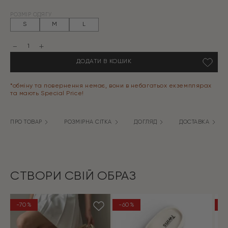
Оригінальна
Поточна
РОЗМІР ОДЯГУ
ціна:
ціна:
S
M
L
1299 грн.
389 грн.
Костюм
котон
смужка
ДОДАТИ В КОШИК
тонка
Блуза
бант
та
*обміну та повернення немає, вони в небагатьох екземплярах
Шорти
та мають Special Price!
беж/
молоко
кількість
ПРО ТОВАР
РОЗМІРНА СІТКА
ДОГЛЯД
ДОСТАВКА
СТВОРИ СВІЙ ОБРАЗ
-70%
-60%
-