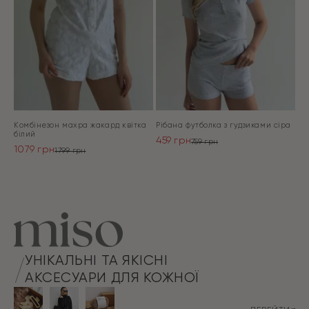
Комбінезон махра жакард квітка
Рібана футболка з гудзиками сіра
білий
459
грн
759
грн
1079
грн
Оригінальна
Поточна
1799
грн
Оригінальна
Поточна
ціна:
ціна:
ціна:
ціна:
ПЕРЕЙТИ
759 грн.
459 грн.
ПЕРЕЙТИ
1799 грн.
1079 грн.
УНІКАЛЬНІ ТА ЯКІСНІ
АКСЕСУАРИ ДЛЯ КОЖНОЇ