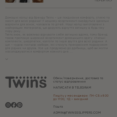
ПЕРЕЙТИ
Домашні капці від бренду Twins – це поєднання комфорту, стилю та
якості для всієї родини! У нашому асортименті знайдуться ідеальні
варіанти для жінок, чоловіків та дітей. Наші капці виготовлені з
найкращих матеріалів, що дарують відчуття затишку в будь-яку
пору року.
Twins знає, як важливо відчувати себе затишно вдома, тому бренд
також пропонує широкий асортимент домашнього одягу: стильні
комплекти, шкарпетки, колготи та інше взуття для всієї родини. А
ще – чудові гостьові набори, які стануть прекрасним подарунком
для рідних чи друзів. Усе це продумано до дрібниць, щоб ви могли
насолоджуватися комфортом кожного дня.
Обмін/повернення, доставка та
статус відправлення
НАПИСАТИ В TELEGRAM
Пишіть у месенджери: ПН-СБ з 8:00
до 17:00, НД – вихідний
Пошта
ADMIN@TWINSSSLIPPERS.COM