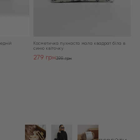
едній
Косметичка пухнаста мала квадрат біла в
синю квіточку
279
грн
399
грн
Оригінальна
Поточна
ціна:
ціна:
ПЕРЕЙТИ
399 грн.
279 грн.