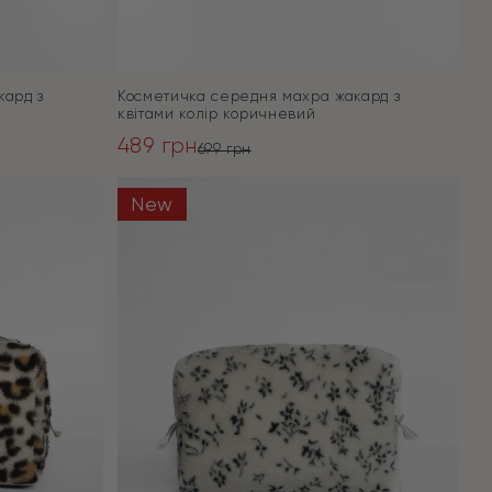
кард з
Косметичка середня махра жакард з
квітами колір коричневий
489
грн
699
грн
Оригінальна
Поточна
ціна:
ціна:
New
ПЕРЕЙТИ
699 грн.
489 грн.