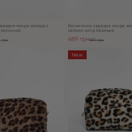
ередня махра жакард з
Косметичка середня махра жа
р молочний
квітами колір бежевий
489
грн
9
грн
699
грн
ьна
Оригінальна
Поточна
ціна:
ціна:
New
ПЕРЕЙТИ
ПЕРЕЙТИ
699 грн.
489 грн.