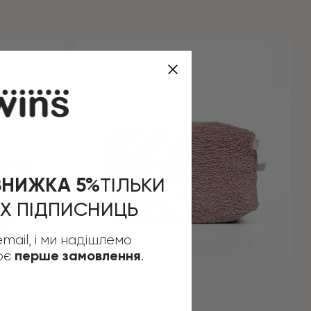
НИЖКА 5%
ТІЛЬКИ
Х ПІДПИСНИЦЬ
mail, і ми надішлемо
оє
.
перше замовлення