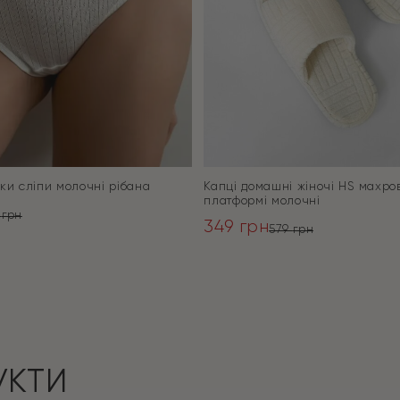
ики сліпи молочні рібана
Капці домашні жіночі HS махров
платформі молочні
9
грн
349
грн
ьна
579
грн
Оригінальна
Поточна
ПЕРЕЙТИ
ціна:
ціна:
ПЕРЕЙТИ
579 грн.
349 грн.
УКТИ