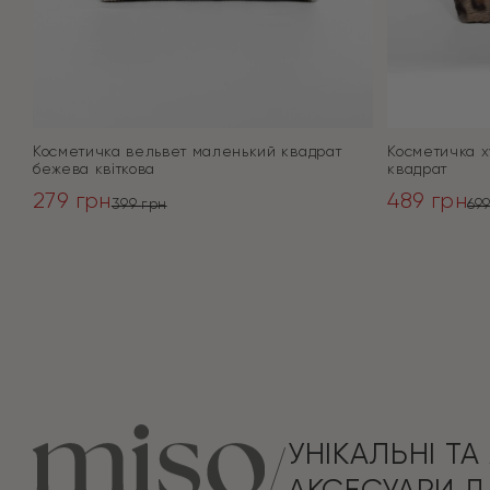
Косметичка вельвет маленький квадрат
Косметичка х
бежева квіткова
квадрат
279
грн
489
грн
399
грн
69
Оригінальна
Поточна
Оригінал
Поточна
ціна:
ціна:
ціна:
ціна:
ПЕРЕЙТИ
399 грн.
279 грн.
699 грн.
489 грн.
УНІКАЛЬНІ ТА 