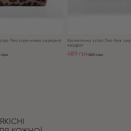
утро Лео коричнева середній
Косметичка хутро Лео беж сер
квадрат
489
грн
9
грн
699
грн
ьна
Оригінальна
Поточна
ціна:
ціна:
ПЕРЕЙТИ
ПЕРЕЙТИ
699 грн.
489 грн.
ЯКІСНІ