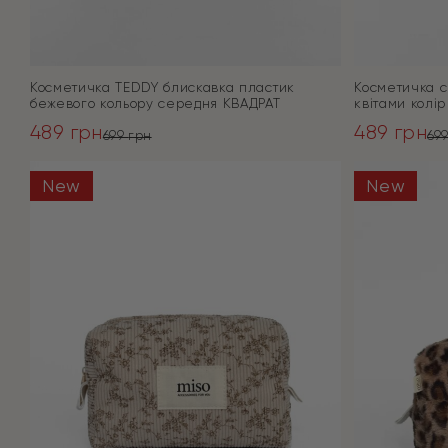
Косметичка TEDDY блискавка пластик
Косметичка с
бежевого кольору середня КВАДРАТ
квітами колі
489
грн
489
грн
699
грн
69
Оригінальна
Поточна
Оригінал
Поточна
ціна:
ціна:
ціна:
ціна:
New
New
ПЕРЕЙТИ
699 грн.
489 грн.
699 грн.
489 грн.