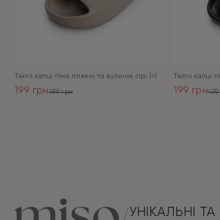
Twins капці піна пляжні та вуличні сірі (=)
Twins капці п
199
грн
199
грн
499
грн
49
Оригінальна
Поточна
Оригінал
Поточна
ціна:
ціна:
ціна:
ціна:
ПЕРЕЙТИ
499 грн.
199 грн.
499 грн.
199 грн.
УНІКАЛЬНІ ТА 