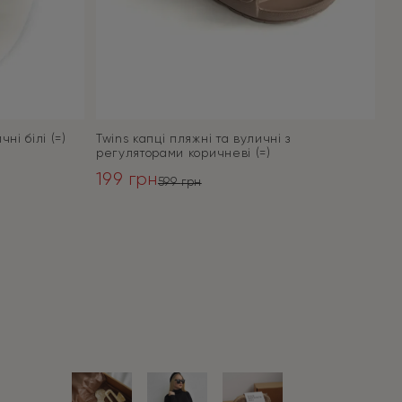
ні білі (=)
Twins капці пляжні та вуличні з
регуляторами коричневі (=)
199
грн
599
грн
Оригінальна
Поточна
ціна:
ціна:
ПЕРЕЙТИ
599 грн.
199 грн.