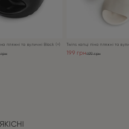
іна пляжні та вуличні Black (=)
Twins капці піна пляжні та вулич
199
грн
9
грн
499
грн
ьна
Оригінальна
Поточна
ціна:
ціна:
ПЕРЕЙТИ
ПЕРЕЙТИ
499 грн.
199 грн.
ЯКІСНІ