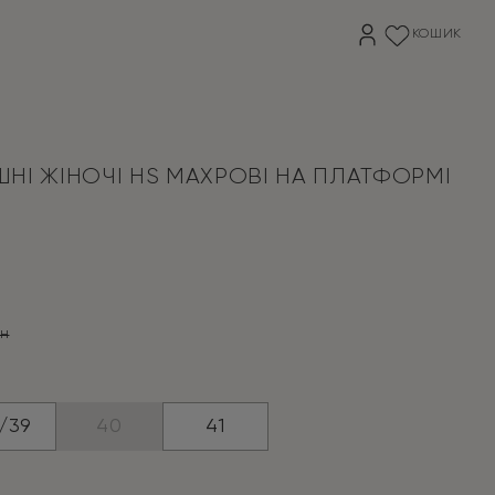
КОШИК
НІ ЖІНОЧІ HS МАХРОВІ НА ПЛАТФОРМІ
рн
на
/39
40
41