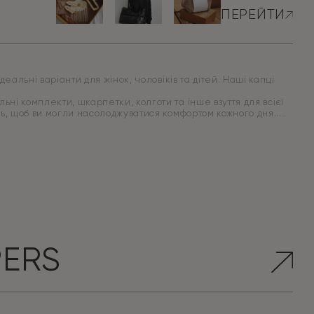
ПЕРЕЙТИ
еальні варіанти для жінок, чоловіків та дітей. Наші капці
ні комплекти, шкарпетки, колготи та інше взуття для всієї
иць, щоб ви могли насолоджуватися комфортом кожного дня.
PERS