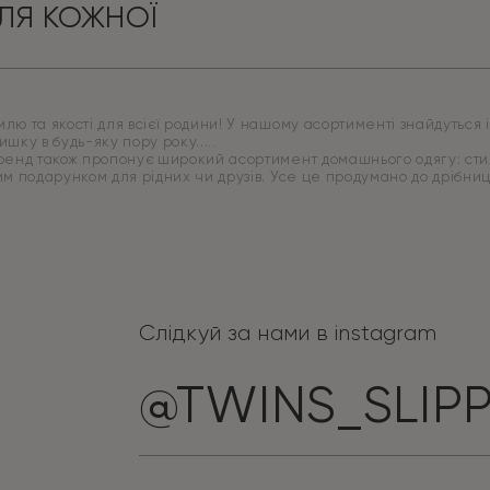
ЛЯ КОЖНОЇ
ю та якості для всієї родини! У нашому асортименті знайдуться ід
ишку в будь-яку пору року.
бренд також пропонує широкий асортимент домашнього одягу: стиль
ним подарунком для рідних чи друзів. Усе це продумано до дрібн
Слідкуй за нами в instagram
@TWINS_SLIP