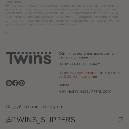
пору року.
Twins знає, як важливо відчувати себе затишно вдома, тому бренд
також пропонує широкий асортимент домашнього одягу: стильні
комплекти, шкарпетки, колготи та інше взуття для всієї родини. А
ще – чудові гостьові набори, які стануть прекрасним подарунком
для рідних чи друзів. Усе це продумано до дрібниць, щоб ви могли
насолоджуватися комфортом кожного дня.
Обмін/повернення, доставка та
статус відправлення
НАПИСАТИ В TELEGRAM
Пишіть у месенджери: ПН-СБ з 8:00
до 17:00, НД – вихідний
Пошта
ADMIN@TWINSSSLIPPERS.COM
Слідкуй за нами в instagram
@TWINS_SLIPPERS