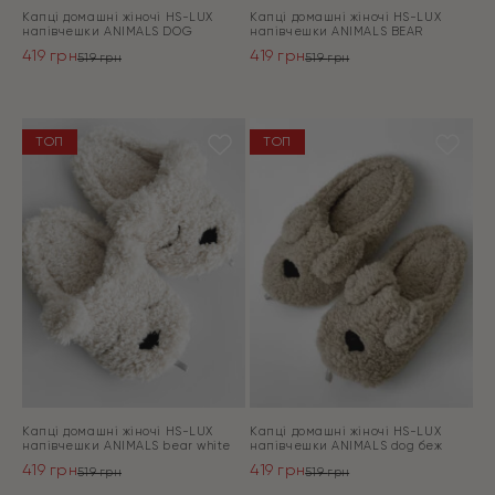
Капці домашні жіночі HS-LUX
Капці домашні жіночі HS-LUX
напiвчешки ANIMALS DOG
напiвчешки ANIMALS BEAR
419
грн
419
грн
519
грн
519
грн
Оригінальна
Поточна
Оригінальна
Поточна
ціна:
ціна:
ціна:
ціна:
ПЕРЕЙТИ
ПЕРЕЙТИ
519 грн.
419 грн.
519 грн.
419 грн.
ТОП
ТОП
Капці домашні жіночі HS-LUX
Капці домашні жіночі HS-LUX
напiвчешки ANIMALS bear white
напiвчешки ANIMALS dog беж
419
грн
419
грн
519
грн
519
грн
Оригінальна
Поточна
Оригінальна
Поточна