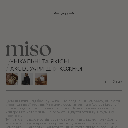
Оригінальна
Поточна
Оригінальна
Поточна
ціна:
ціна:
ціна:
ціна:
ПЕРЕЙТИ
ПЕРЕЙТИ
599 грн.
469 грн.
599 грн.
469 грн.
1
2
3
4
5
УНІКАЛЬНІ ТА ЯКІСНІ
АКСЕСУАРИ ДЛЯ КОЖНОЇ
ПЕРЕЙТИ
Домашні капці від бренду Twins – це поєднання комфорту, стилю та
якості для всієї родини! У нашому асортименті знайдуться ідеальні
варіанти для жінок, чоловіків та дітей. Наші капці виготовлені з
найкращих матеріалів, що дарують відчуття затишку в будь-яку
пору року.
Twins знає, як важливо відчувати себе затишно вдома, тому бренд
також пропонує широкий асортимент домашнього одягу: стильні
комплекти, шкарпетки, колготи та інше взуття для всієї родини. А