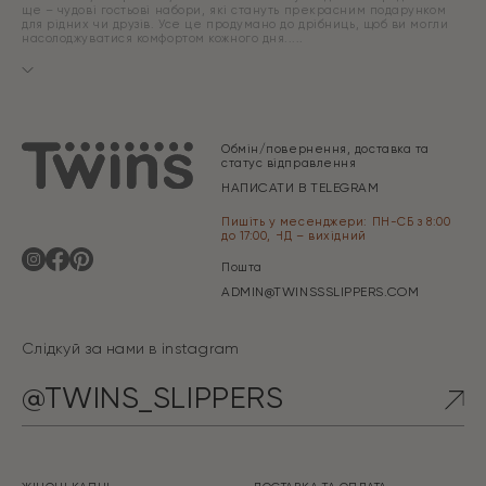
ще – чудові гостьові набори, які стануть прекрасним подарунком
для рідних чи друзів. Усе це продумано до дрібниць, щоб ви могли
насолоджуватися комфортом кожного дня.
Обмін/повернення, доставка та
статус відправлення
НАПИСАТИ В TELEGRAM
Пишіть у месенджери: ПН-СБ з 8:00
до 17:00, НД – вихідний
Пошта
ADMIN@TWINSSSLIPPERS.COM
Слідкуй за нами в instagram
@TWINS_SLIPPERS