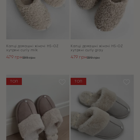
Капці домашні жіночі HS-OZ
Капці домашні жіночі HS-OZ
хутряні curly milk
хутряні curly gray
479
грн
479
грн
599
грн
599
грн
Оригінальна
Поточна
Оригінальна
Поточна
ціна:
ціна:
ціна:
ціна:
ПЕРЕЙТИ
ПЕРЕЙТИ
599 грн.
479 грн.
599 грн.
479 грн.
ТОП
ТОП