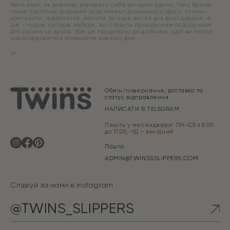
Twins знає, як важливо відчувати себе затишно вдома, тому бренд
також пропонує широкий асортимент домашнього одягу: стильні
комплекти, шкарпетки, колготи та інше взуття для всієї родини. А
ще – чудові гостьові набори, які стануть прекрасним подарунком
для рідних чи друзів. Усе це продумано до дрібниць, щоб ви могли
насолоджуватися комфортом кожного дня.
Обмін/повернення, доставка та
статус відправлення
НАПИСАТИ В TELEGRAM
Пишіть у месенджери: ПН-СБ з 8:00
до 17:00, НД – вихідний
Пошта
ADMIN@TWINSSSLIPPERS.COM
Слідкуй за нами в instagram
@TWINS_SLIPPERS