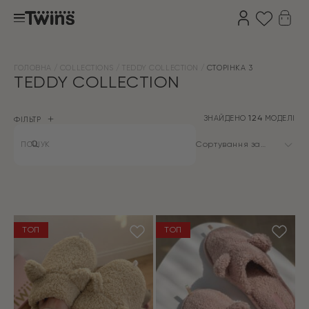
ГОЛОВНА
COLLECTIONS
TEDDY COLLECTION
СТОРІНКА 3
TEDDY COLLECTION
ЗНАЙДЕНО
124
МОДЕЛІ
ФІЛЬТР
Products
search
Сортування за
замовчуванням
ТОП
ТОП