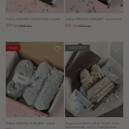
Набір ХМАРКА ТРИКУТНИК сірий
Набір ХМАРКА КВАДРАТ молочний
529
грн
529
грн
898
грн
898
грн
Оригінальна
Поточна
Оригінальна
Поточна
ціна:
ціна:
ціна:
ціна:
ПЕРЕЙТИ
ПЕРЕЙТИ
898 грн.
529 грн.
898 грн.
529 грн.
New
SOLD OUT
Набір ХМАРКА КВАДРАТ сірий
Подарунковий набір TEDDY milk
(косметичка, капці, пакування