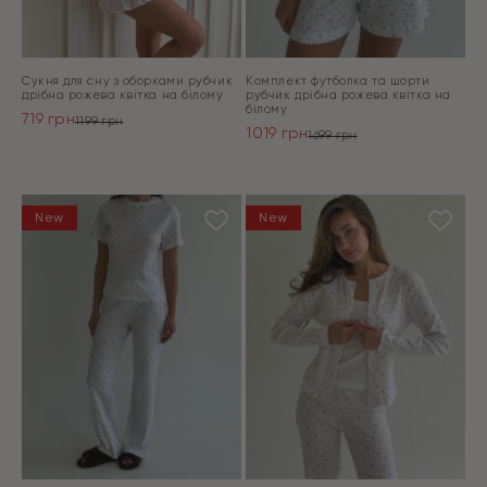
Сукня для сну з оборками рубчик
Комплект футболка та шорти
дрібна рожева квітка на білому
рубчик дрібна рожева квітка на
білому
719
грн
1199
грн
1019
грн
Оригінальна
Поточна
1699
грн
Оригінальна
Поточна
ціна:
ціна:
ціна:
ціна:
ПЕРЕЙТИ
1199 грн.
719 грн.
ПЕРЕЙТИ
1699 грн.
1019 грн.
New
New