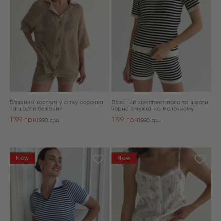
В’язаний костюм у сітку сорочка
В’язаний комплект поло та шорти
та шорти бежевий
чорна смужка на молочному
1199
грн
1199
грн
1990
грн
1990
грн
Оригінальна
Поточна
Оригінальна
Поточна
ціна:
ціна:
ціна:
ціна:
ПЕРЕЙТИ
ПЕРЕЙТИ
1990 грн.
1199 грн.
1990 грн.
1199 грн.
New
New