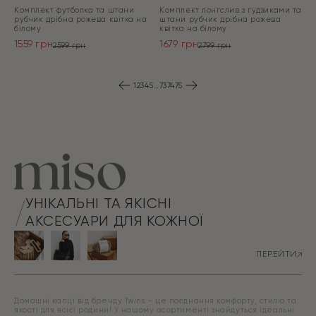
Комплект футболка та штани
Комплект лонгслив з гудзиками та
рубчик дрібна рожева квітка на
штани рубчик дрібна рожева
білому
квітка на білому
1559
грн
1679
грн
2599
грн
2799
грн
Оригінальна
Поточна
Оригінальна
Поточна
ціна:
ціна:
ціна:
ціна:
ПЕРЕЙТИ
ПЕРЕЙТИ
2599 грн.
1559 грн.
2799 грн.
1679 грн.
1
2
3
4
5
…
73
74
75
УНІКАЛЬНІ ТА ЯКІСНІ
АКСЕСУАРИ ДЛЯ КОЖНОЇ
ПЕРЕЙТИ
Домашні капці від бренду Twins – це поєднання комфорту, стилю та
якості для всієї родини! У нашому асортименті знайдуться ідеальні