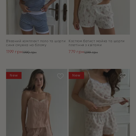
В’язаний комплект поло та шорти
Костюм батист майка та шорти
синя смужка на білому
плетіння з квітами
1199
грн
779
грн
1990
грн
1299
грн
Оригінальна
Поточна
Оригінальна
Поточна
ціна:
ціна:
ціна:
ціна:
ПЕРЕЙТИ
ПЕРЕЙТИ
1990 грн.
1199 грн.
1299 грн.
779 грн.
New
New