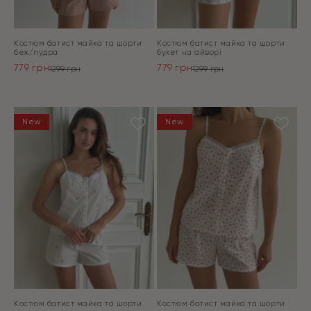
Костюм батист майка та шорти
Костюм батист майка та шорти
беж/пудра
букет на айворі
779
грн
779
грн
1299
грн
1299
грн
Оригінальна
Поточна
Оригінальна
Поточна
ціна:
ціна:
ціна:
ціна:
ПЕРЕЙТИ
ПЕРЕЙТИ
1299 грн.
779 грн.
1299 грн.
779 грн.
New
New
Костюм батист майка та шорти
Костюм батист майка та шорти