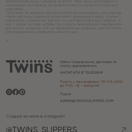
варіанти для жінок, чоловіків та дітей. Наші капці виготовлені з
найкращих матеріалів, що дарують відчуття затишку в будь-яку
пору року.
Twins знає, як важливо відчувати себе затишно вдома, тому бренд
також пропонує широкий асортимент домашнього одягу: стильні
комплекти, шкарпетки, колготи та інше взуття для всієї родини. А
ще – чудові гостьові набори, які стануть прекрасним подарунком
для рідних чи друзів. Усе це продумано до дрібниць, щоб ви могли
насолоджуватися комфортом кожного дня.
Обмін/повернення, доставка та
статус відправлення
НАПИСАТИ В TELEGRAM
Пишіть у месенджери: ПН-СБ з 8:00
до 17:00, НД – вихідний
Пошта
ADMIN@TWINSSSLIPPERS.COM
Слідкуй за нами в instagram
@TWINS_SLIPPERS