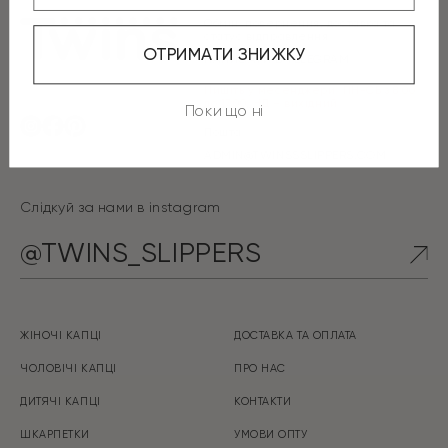
Обмін/повернення, доставка та
статус відправлення
ОТРИМАТИ ЗНИЖКУ
НАПИСАТИ В TELEGRAM
Пишіть у месенджери: ПН-СБ з 8:00
до 17:00, НД – вихідний
Поки що ні
Пошта
ADMIN@TWINSSSLIPPERS.COM
Слідкуй за нами в instagram
@TWINS_SLIPPERS
ЖІНОЧІ КАПЦІ
ДОСТАВКА ТА ОПЛАТА
ЧОЛОВІЧІ КАПЦІ
ПРО НАС
ДИТЯЧІ КАПЦІ
КОНТАКТИ
ШКАРПЕТКИ
УМОВИ ОПТУ