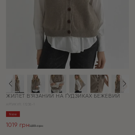
ЖИЛЕТ В’ЯЗАНИЙ НА ҐУДЗИКАХ БЕЖЕВИЙ
АРТИКУЛ:
17238-1
New
1019
грн
1699
грн
Оригінальна
Поточна