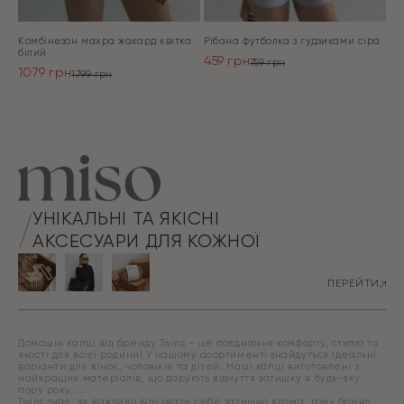
Комбінезон махра жакард квітка
Рібана футболка з гудзиками сіра
білий
459
грн
759
грн
1079
грн
Оригінальна
Поточна
1799
грн
Оригінальна
Поточна
ціна:
ціна:
ціна:
ціна:
ПЕРЕЙТИ
759 грн.
459 грн.
ПЕРЕЙТИ
1799 грн.
1079 грн.
УНІКАЛЬНІ ТА ЯКІСНІ
АКСЕСУАРИ ДЛЯ КОЖНОЇ
ПЕРЕЙТИ
Домашні капці від бренду Twins – це поєднання комфорту, стилю та
якості для всієї родини! У нашому асортименті знайдуться ідеальні
варіанти для жінок, чоловіків та дітей. Наші капці виготовлені з
найкращих матеріалів, що дарують відчуття затишку в будь-яку
пору року.
Twins знає, як важливо відчувати себе затишно вдома, тому бренд