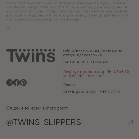
також пропонує широкий асортимент домашнього одягу: стильні
комплекти, шкарпетки, колготи та інше взуття для всієї родини. А
ще – чудові гостьові набори, які стануть прекрасним подарунком
для рідних чи друзів. Усе це продумано до дрібниць, щоб ви могли
насолоджуватися комфортом кожного дня.
Обмін/повернення, доставка та
статус відправлення
НАПИСАТИ В TELEGRAM
Пишіть у месенджери: ПН-СБ з 8:00
до 17:00, НД – вихідний
Пошта
ADMIN@TWINSSSLIPPERS.COM
Слідкуй за нами в instagram
@TWINS_SLIPPERS