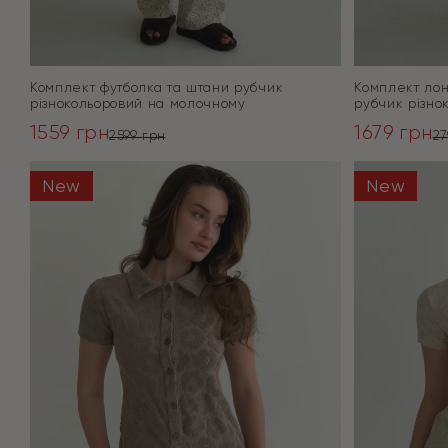
Комплект футболка та штани рубчик
Комплект лон
різнокольоровий на молочному
рубчик різно
1559
грн
1679
грн
2599
грн
2
Оригінальна
Поточна
Оригінал
Поточна
ціна:
ціна:
ціна:
ціна:
New
New
ПЕРЕЙТИ
2599 грн.
1559 грн.
2799 грн.
1679 грн.