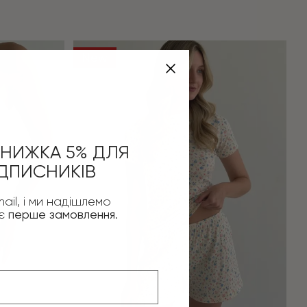
New
НИЖКА 5% ДЛЯ
ДПИСНИКІВ
ail, і ми надішлемо
оє
перше замовлення
.