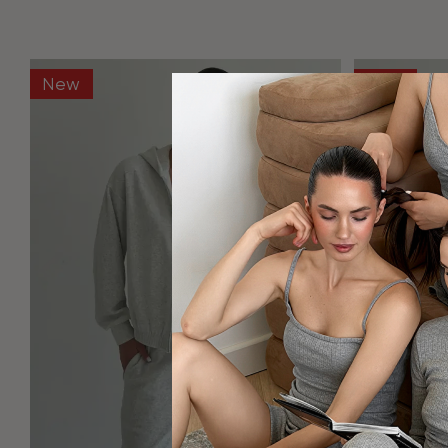
New
New