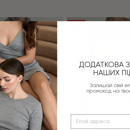
New
ДОДАТКОВА З
НАШИХ ПІ
Залишай свій em
промокод на тв
Email