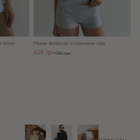
а білий
Рібана футболка з гудзиками сіра
459
грн
759
грн
Оригінальна
Поточна
ціна:
ціна:
ПЕРЕЙТИ
759 грн.
459 грн.