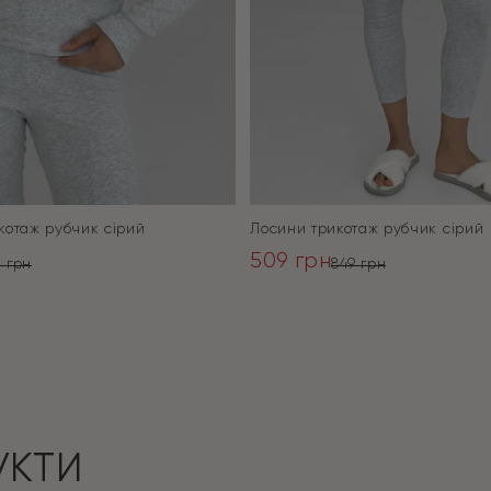
котаж рубчик сірий
Лосини трикотаж рубчик сірий
509
грн
0
грн
849
грн
ьна
Оригінальна
Поточна
ціна:
ціна:
ПЕРЕЙТИ
ПЕРЕЙТИ
849 грн.
509 грн.
УКТИ