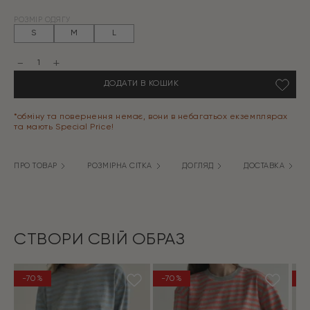
Оригінальна
Поточна
РОЗМІР ОДЯГУ
ціна:
ціна:
S
M
L
1299 грн.
389 грн.
Трикотаж
смужка
Костюм
ДОДАТИ В КОШИК
лонгслів
оверсайз
та
шорти
*обміну та повернення немає, вони в небагатьох екземплярах
сірий/
та мають Special Price!
синій
кількість
ПРО ТОВАР
РОЗМІРНА СІТКА
ДОГЛЯД
ДОСТАВКА
СТВОРИ СВІЙ ОБРАЗ
-70%
-70%
-