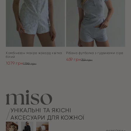
Комбінезон махра жакард квітка
Рібана футболка з гудзиками сіра
білий
459
грн
759
грн
1079
грн
Оригінальна
Поточна
1799
грн
Оригінальна
Поточна
ціна:
ціна:
ціна:
ціна:
ПЕРЕЙТИ
759 грн.
459 грн.
ПЕРЕЙТИ
1799 грн.
1079 грн.
УНІКАЛЬНІ ТА ЯКІСНІ
АКСЕСУАРИ ДЛЯ КОЖНОЇ