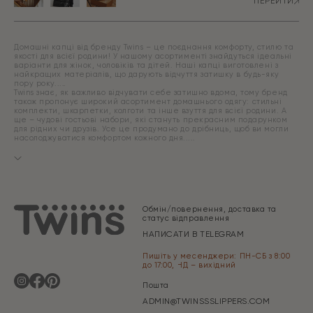
ПЕРЕЙТИ
Домашні капці від бренду Twins – це поєднання комфорту, стилю та
якості для всієї родини! У нашому асортименті знайдуться ідеальні
варіанти для жінок, чоловіків та дітей. Наші капці виготовлені з
найкращих матеріалів, що дарують відчуття затишку в будь-яку
пору року.
Twins знає, як важливо відчувати себе затишно вдома, тому бренд
також пропонує широкий асортимент домашнього одягу: стильні
комплекти, шкарпетки, колготи та інше взуття для всієї родини. А
ще – чудові гостьові набори, які стануть прекрасним подарунком
для рідних чи друзів. Усе це продумано до дрібниць, щоб ви могли
насолоджуватися комфортом кожного дня.
Обмін/повернення, доставка та
статус відправлення
НАПИСАТИ В TELEGRAM
Пишіть у месенджери: ПН-СБ з 8:00
до 17:00, НД – вихідний
Пошта
ADMIN@TWINSSSLIPPERS.COM