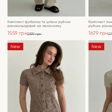
Комплект футболка та штани рубчик
Комплект лон
різнокольоровий на молочному
рубчик різно
1559
грн
1679
грн
2599
грн
2
Оригінальна
Поточна
Оригінал
Поточна
ціна:
ціна:
ціна:
ціна:
New
New
ПЕРЕЙТИ
2599 грн.
1559 грн.
2799 грн.
1679 грн.