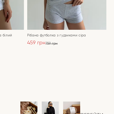
а білий
Рібана футболка з гудзиками сіра
459
грн
759
грн
Оригінальна
Поточна
ціна:
ціна:
ПЕРЕЙТИ
759 грн.
459 грн.