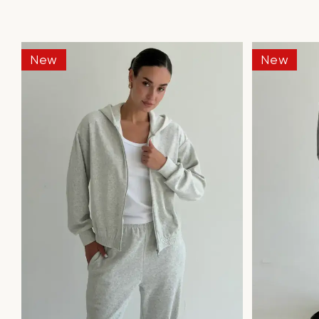
New
New