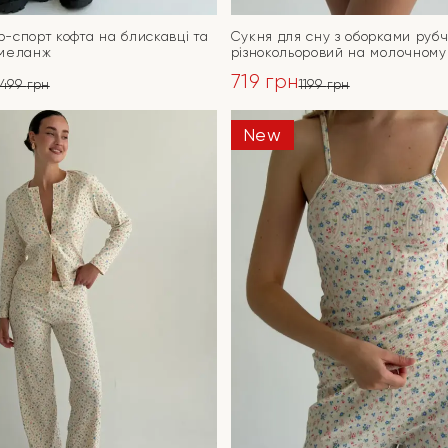
-спорт кофта на блискавці та
Сукня для сну з оборками руб
 меланж
різнокольоровий на молочному
719
грн
3499
грн
1199
грн
ьна
Оригінальна
Поточна
ціна:
ціна:
New
ПЕРЕЙТИ
ПЕРЕЙТИ
1199 грн.
719 грн.