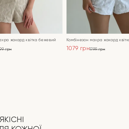
ахра жакард квітка бежевий
Комбінезон махра жакард квітк
1079
грн
799
грн
1799
грн
ьна
Оригінальна
Поточна
ціна:
ціна:
ПЕРЕЙТИ
ПЕРЕЙТИ
1799 грн.
1079 грн.
ЯКІСНІ