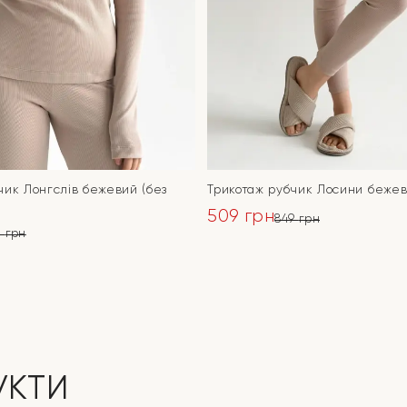
чик Лонгслів бежевий (без
Трикотаж рубчик Лосини бежев
509
грн
849
грн
0
грн
Оригінальна
Поточна
ьна
ціна:
ціна:
ПЕРЕЙТИ
ПЕРЕЙТИ
849 грн.
509 грн.
УКТИ