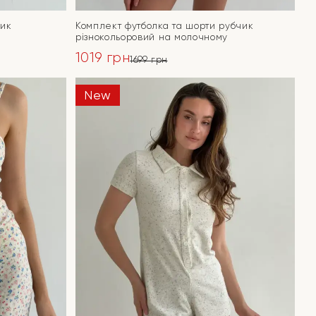
чик
Комплект футболка та шорти рубчик
різнокольоровий на молочному
1019
грн
1699
грн
Оригінальна
Поточна
ціна:
ціна:
New
ПЕРЕЙТИ
1699 грн.
1019 грн.