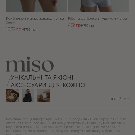
Комбінезон махра жакард квітка
Рібана футболка з гудзиками сіра
білий
459
грн
759
грн
1079
грн
Оригінальна
Поточна
1799
грн
Оригінальна
Поточна
ціна:
ціна:
ціна:
ціна:
ПЕРЕЙТИ
759 грн.
459 грн.
ПЕРЕЙТИ
1799 грн.
1079 грн.
УНІКАЛЬНІ ТА ЯКІСНІ
АКСЕСУАРИ ДЛЯ КОЖНОЇ
ПЕРЕЙТИ
Домашні капці від бренду Twins – це поєднання комфорту, стилю та
якості для всієї родини! У нашому асортименті знайдуться ідеальні
варіанти для жінок, чоловіків та дітей. Наші капці виготовлені з
найкращих матеріалів, що дарують відчуття затишку в будь-яку
пору року.