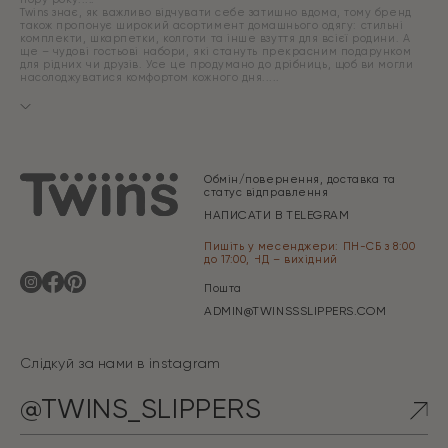
Twins знає, як важливо відчувати себе затишно вдома, тому бренд
також пропонує широкий асортимент домашнього одягу: стильні
комплекти, шкарпетки, колготи та інше взуття для всієї родини. А
ще – чудові гостьові набори, які стануть прекрасним подарунком
для рідних чи друзів. Усе це продумано до дрібниць, щоб ви могли
насолоджуватися комфортом кожного дня.
Обмін/повернення, доставка та
статус відправлення
НАПИСАТИ В TELEGRAM
Пишіть у месенджери: ПН-СБ з 8:00
до 17:00, НД – вихідний
Пошта
ADMIN@TWINSSSLIPPERS.COM
Слідкуй за нами в instagram
@TWINS_SLIPPERS