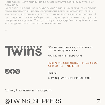
найкращих матеріалів, що дарують відчуття затишку в будь-яку
пору року.
Twins знає, як важливо відчувати себе затишно вдома, тому бренд
також пропонує широкий асортимент домашнього одягу: стильні
комплекти, шкарпетки, колготи та інше взуття для всієї родини. А
ще – чудові гостьові набори, які стануть прекрасним подарунком
для рідних чи друзів. Усе це продумано до дрібниць, щоб ви могли
насолоджуватися комфортом кожного дня.
Обмін/повернення, доставка та
статус відправлення
НАПИСАТИ В TELEGRAM
Пишіть у месенджери: ПН-СБ з 8:00
до 17:00, НД – вихідний
Пошта
ADMIN@TWINSSSLIPPERS.COM
Слідкуй за нами в instagram
@TWINS_SLIPPERS