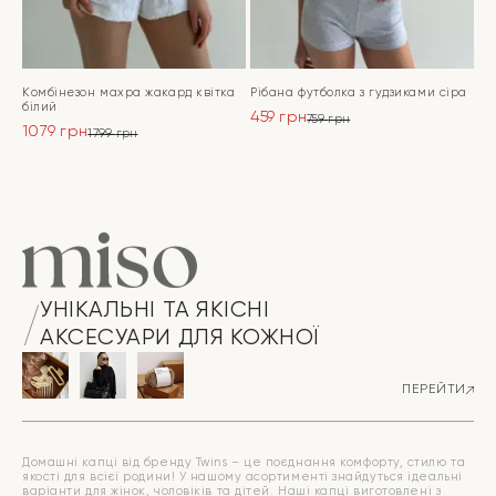
Комбінезон махра жакард квітка
Рібана футболка з гудзиками сіра
білий
459
грн
759
грн
1079
грн
Оригінальна
Поточна
1799
грн
Оригінальна
Поточна
ціна:
ціна:
ціна:
ціна:
ПЕРЕЙТИ
759 грн.
459 грн.
ПЕРЕЙТИ
1799 грн.
1079 грн.
УНІКАЛЬНІ ТА ЯКІСНІ
АКСЕСУАРИ ДЛЯ КОЖНОЇ
ПЕРЕЙТИ
Домашні капці від бренду Twins – це поєднання комфорту, стилю та
якості для всієї родини! У нашому асортименті знайдуться ідеальні
варіанти для жінок, чоловіків та дітей. Наші капці виготовлені з