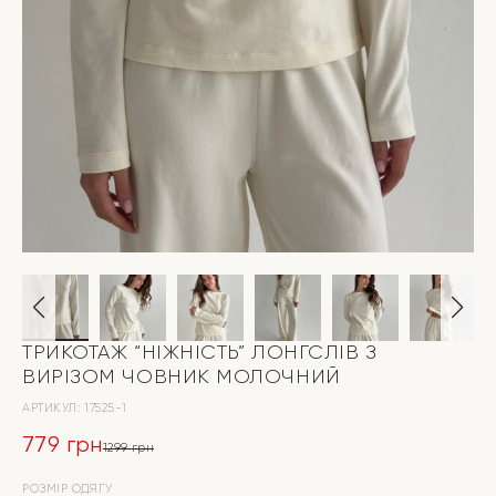
ТРИКОТАЖ “НІЖНІСТЬ” ЛОНГСЛІВ З
ВИРІЗОМ ЧОВНИК МОЛОЧНИЙ
АРТИКУЛ:
17525-1
779
грн
1299
грн
Оригінальна
Поточна
РОЗМІР ОДЯГУ