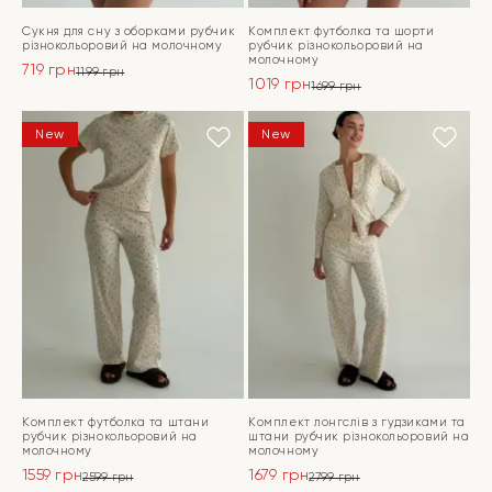
Сукня для сну з оборками рубчик
Комплект футболка та шорти
різнокольоровий на молочному
рубчик різнокольоровий на
молочному
719
грн
1199
грн
1019
грн
Оригінальна
Поточна
1699
грн
Оригінальна
Поточна
ціна:
ціна:
ціна:
ціна:
ПЕРЕЙТИ
1199 грн.
719 грн.
ПЕРЕЙТИ
New
New
1699 грн.
1019 грн.
Комплект футболка та штани
Комплект лонгслів з гудзиками та
рубчик різнокольоровий на
штани рубчик різнокольоровий на
молочному
молочному
1559
грн
1679
грн
2599
грн
2799
грн
Оригінальна
Поточна
Оригінальна
Поточна