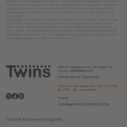
Домашні капці від бренду Twins – це поєднання комфорту, стилю та
якості для всієї родини! У нашому асортименті знайдуться ідеальні
варіанти для жінок, чоловіків та дітей. Наші капці виготовлені з
найкращих матеріалів, що дарують відчуття затишку в будь-яку
пору року.
Twins знає, як важливо відчувати себе затишно вдома, тому бренд
також пропонує широкий асортимент домашнього одягу: стильні
комплекти, шкарпетки, колготи та інше взуття для всієї родини. А
ще – чудові гостьові набори, які стануть прекрасним подарунком
для рідних чи друзів. Усе це продумано до дрібниць, щоб ви могли
насолоджуватися комфортом кожного дня.
Обмін/повернення, доставка та
статус відправлення
НАПИСАТИ В TELEGRAM
Пишіть у месенджери: ПН-СБ з 8:00
до 17:00, НД – вихідний
Пошта
ADMIN@TWINSSSLIPPERS.COM
Слідкуй за нами в instagram