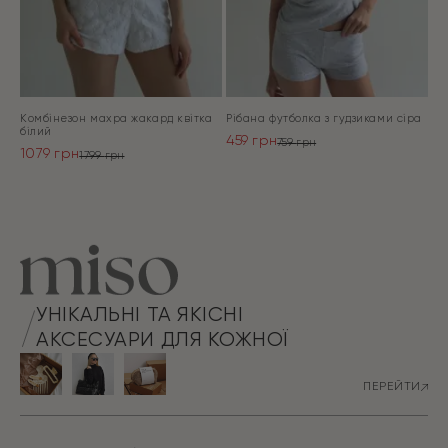
Комбінезон махра жакард квітка
Рібана футболка з гудзиками сіра
білий
459
грн
759
грн
1079
грн
Оригінальна
Поточна
1799
грн
Оригінальна
Поточна
ціна:
ціна:
ціна:
ціна:
ПЕРЕЙТИ
759 грн.
459 грн.
ПЕРЕЙТИ
1799 грн.
1079 грн.
УНІКАЛЬНІ ТА ЯКІСНІ
АКСЕСУАРИ ДЛЯ КОЖНОЇ
ПЕРЕЙТИ