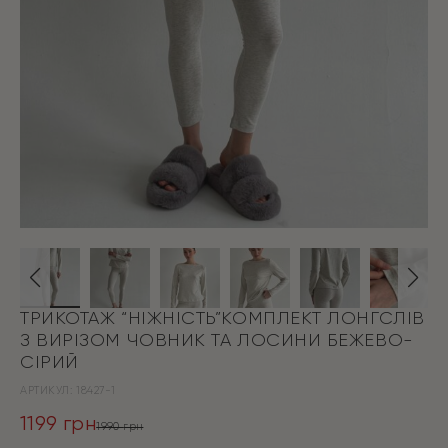
ТРИКОТАЖ “НІЖНІСТЬ”КОМПЛЕКТ ЛОНГСЛІВ
З ВИРІЗОМ ЧОВНИК ТА ЛОСИНИ БЕЖЕВО-
СІРИЙ
АРТИКУЛ:
18427-1
1199
грн
1990
грн
Оригінальна
Поточна