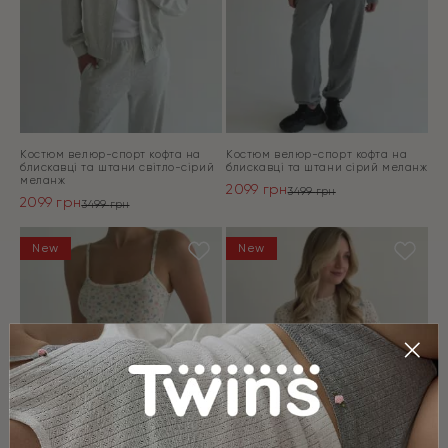
Костюм велюр-спорт кофта на
Костюм велюр-спорт кофта на
блискавці та штани світло-сірий
блискавці та штани сірий меланж
меланж
2099
грн
3499
грн
2099
грн
Оригінальна
Поточна
3499
грн
Оригінальна
Поточна
ціна:
ціна:
ціна:
ціна:
ПЕРЕЙТИ
3499 грн.
2099 грн.
ПЕРЕЙТИ
New
New
3499 грн.
2099 грн.