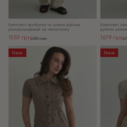
Комплект футболка та штани рубчик
Комплект лон
різнокольоровий на молочному
рубчик різно
1559
грн
1679
грн
2599
грн
2
Оригінальна
Поточна
Оригінал
Поточна
ціна:
ціна:
ціна:
ціна:
New
New
ПЕРЕЙТИ
2599 грн.
1559 грн.
2799 грн.
1679 грн.