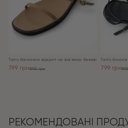
Twins босоніжки відкриті на зав’язках бежеві
Twins босоніж
799
грн
799
грн
1990
грн
19
Оригінальна
Поточна
Оригінал
Поточна
ціна:
ціна:
ціна:
ціна:
ПЕРЕЙТИ
1990 грн.
799 грн.
1990 грн.
799 грн.
РЕКОМЕНДОВАНІ ПРОД