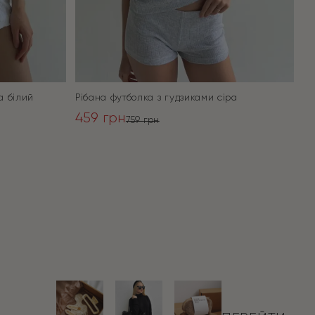
а білий
Рібана футболка з гудзиками сіра
459
грн
759
грн
Оригінальна
Поточна
ціна:
ціна:
ПЕРЕЙТИ
759 грн.
459 грн.