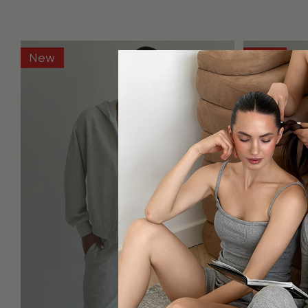
New
New