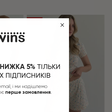
New
НИЖКА 5%
​
ТІЛЬКИ
Х ПІДПИСНИКІВ
mail, і ми надішлемо
оє
.
перше замовлення