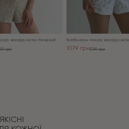
ахра жакард квітка бежевий
Комбінезон махра жакард квітк
1079
грн
799
грн
1799
грн
ьна
Оригінальна
Поточна
ціна:
ціна:
ПЕРЕЙТИ
ПЕРЕЙТИ
1799 грн.
1079 грн.
ЯКІСНІ