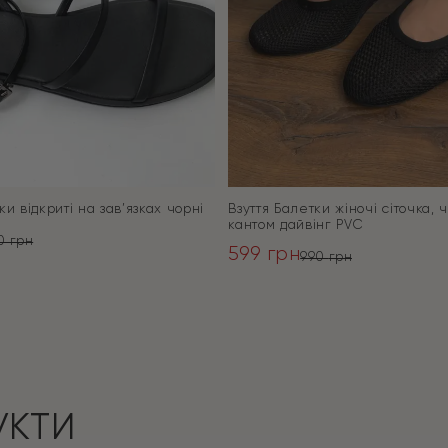
ки відкриті на зав’язках чорні
Взуття Балетки жіночі сіточка, ч
кантом дайвінг PVC
90
грн
599
грн
ьна
990
грн
Оригінальна
Поточна
ПЕРЕЙТИ
ціна:
ціна:
ПЕРЕЙТИ
990 грн.
599 грн.
УКТИ