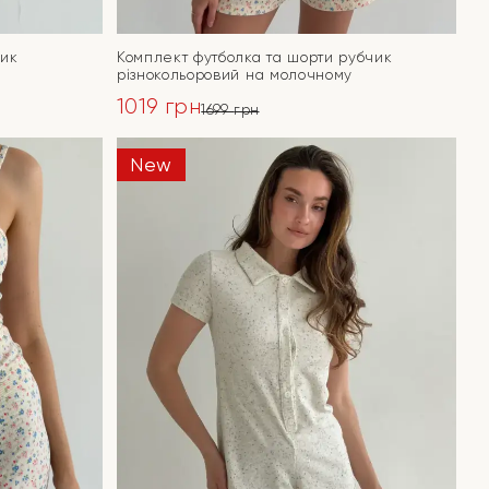
чик
Комплект футболка та шорти рубчик
різнокольоровий на молочному
1019
грн
1699
грн
Оригінальна
Поточна
ціна:
ціна:
New
ПЕРЕЙТИ
1699 грн.
1019 грн.