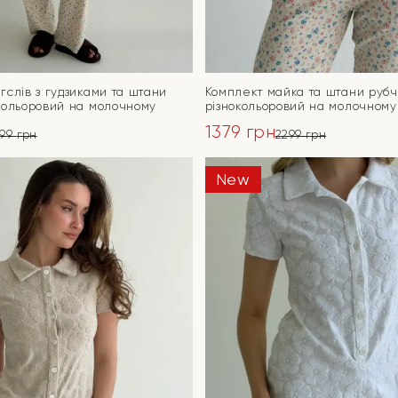
гслів з гудзиками та штани
Комплект майка та штани руб
кольоровий на молочному
різнокольоровий на молочному
1379
грн
799
грн
2299
грн
ьна
Оригінальна
Поточна
ціна:
ціна:
New
ПЕРЕЙТИ
ПЕРЕЙТИ
2299 грн.
1379 грн.