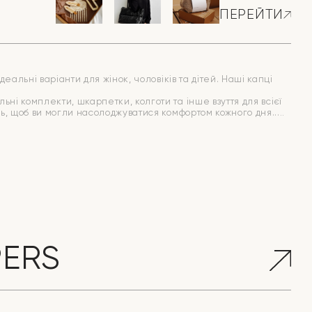
ПЕРЕЙТИ
еальні варіанти для жінок, чоловіків та дітей. Наші капці
ні комплекти, шкарпетки, колготи та інше взуття для всієї
иць, щоб ви могли насолоджуватися комфортом кожного дня.
PERS