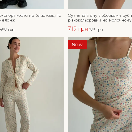
-спорт кофта на блискавці та
Сукня для сну з оборками руб
 меланж
різнокольоровий на молочному
719
грн
3499
грн
1199
грн
ьна
Оригінальна
Поточна
ціна:
ціна:
New
ПЕРЕЙТИ
ПЕРЕЙТИ
1199 грн.
719 грн.