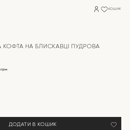
КОШИК
А КОФТА НА БЛИСКАВЦІ ПУДРОВА
0
грн
на
ДОДАТИ В КОШИК