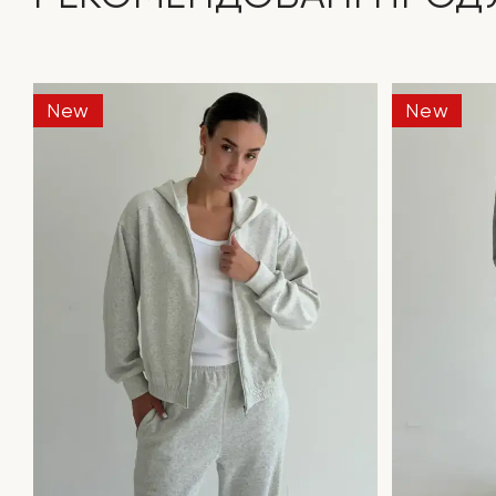
New
New