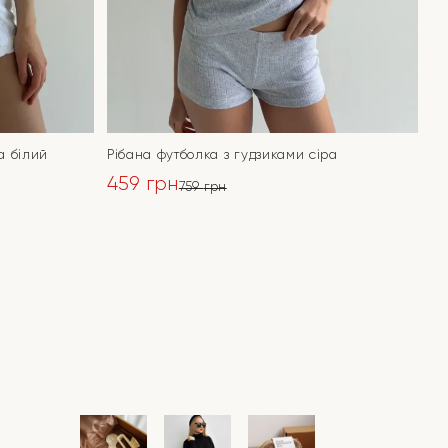
а білий
Рібана футболка з гудзиками сіра
459
грн
759
грн
Оригінальна
Поточна
ціна:
ціна:
ПЕРЕЙТИ
759 грн.
459 грн.