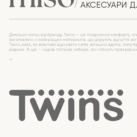
АКСЕСУАРИ Д
Домашні капці від бренду Twins – це поєднання комфорту, стил
виготовлені з найкращих матеріалів, що дарують відчуття зат
Twins знає, як важливо відчувати себе затишно вдома, тому 
родини. А ще – чудові гостьові набори, які стануть прекрас