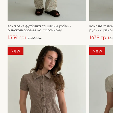
Комплект футболка та штани рубчик
Комплект лон
різнокольоровий на молочному
рубчик різно
1559
грн
1679
грн
2599
грн
2
Оригінальна
Поточна
Оригінал
Поточна
ціна:
ціна:
ціна:
ціна:
New
New
ПЕРЕЙТИ
2599 грн.
1559 грн.
2799 грн.
1679 грн.