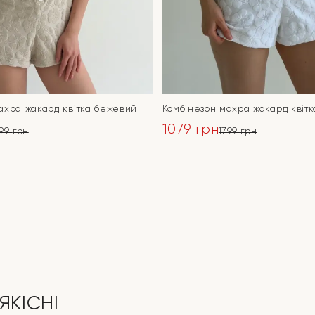
ахра жакард квітка бежевий
Комбінезон махра жакард квітк
1079
грн
799
грн
1799
грн
ьна
Оригінальна
Поточна
ціна:
ціна:
ПЕРЕЙТИ
ПЕРЕЙТИ
1799 грн.
1079 грн.
ЯКІСНІ