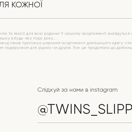
ЛЯ КОЖНОЇ
ю та якості для всієї родини! У нашому асортименті знайдуться ід
ишку в будь-яку пору року.
бренд також пропонує широкий асортимент домашнього одягу: стиль
ним подарунком для рідних чи друзів. Усе це продумано до дрібн
Слідкуй за нами в instagram
@TWINS_SLIP