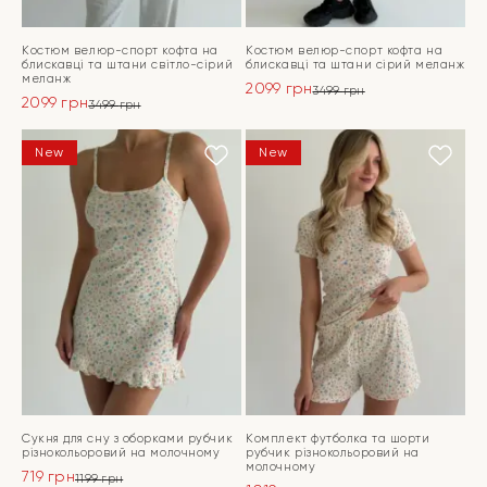
Костюм велюр-спорт кофта на
Костюм велюр-спорт кофта на
блискавці та штани світло-сірий
блискавці та штани сірий меланж
меланж
2099
грн
3499
грн
2099
грн
Оригінальна
Поточна
3499
грн
Оригінальна
Поточна
ціна:
ціна:
ціна:
ціна:
ПЕРЕЙТИ
3499 грн.
2099 грн.
ПЕРЕЙТИ
New
New
3499 грн.
2099 грн.
Сукня для сну з оборками рубчик
Комплект футболка та шорти
різнокольоровий на молочному
рубчик різнокольоровий на
молочному
719
грн
1199
грн