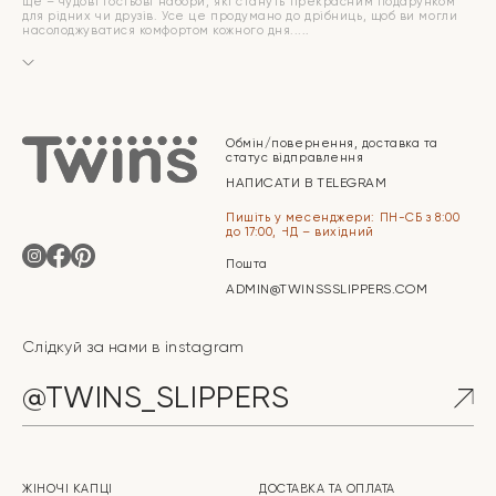
ще – чудові гостьові набори, які стануть прекрасним подарунком
для рідних чи друзів. Усе це продумано до дрібниць, щоб ви могли
насолоджуватися комфортом кожного дня.
Обмін/повернення, доставка та
статус відправлення
НАПИСАТИ В TELEGRAM
Пишіть у месенджери: ПН-СБ з 8:00
до 17:00, НД – вихідний
Пошта
ADMIN@TWINSSSLIPPERS.COM
Слідкуй за нами в instagram
@TWINS_SLIPPERS
ЖІНОЧІ КАПЦІ
ДОСТАВКА ТА ОПЛАТА