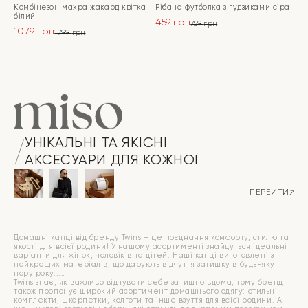
Комбінезон махра жакард квітка
Рібана футболка з гудзиками сіра
білий
459
грн
759
грн
1079
грн
Оригінальна
Поточна
1799
грн
Оригінальна
Поточна
ціна:
ціна:
ціна:
ціна:
ПЕРЕЙТИ
759 грн.
459 грн.
ПЕРЕЙТИ
1799 грн.
1079 грн.
УНІКАЛЬНІ ТА ЯКІСНІ
АКСЕСУАРИ ДЛЯ КОЖНОЇ
ПЕРЕЙТИ
Домашні капці від бренду Twins – це поєднання комфорту, стилю та
якості для всієї родини! У нашому асортименті знайдуться ідеальні
варіанти для жінок, чоловіків та дітей. Наші капці виготовлені з
найкращих матеріалів, що дарують відчуття затишку в будь-яку
пору року.
Twins знає, як важливо відчувати себе затишно вдома, тому бренд
також пропонує широкий асортимент домашнього одягу: стильні
комплекти, шкарпетки, колготи та інше взуття для всієї родини. А