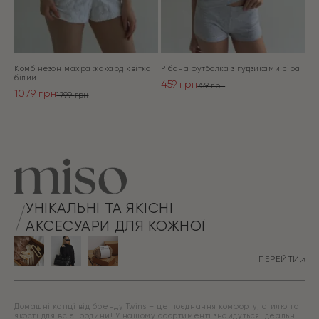
Комбінезон махра жакард квітка
Рібана футболка з гудзиками сіра
білий
459
грн
759
грн
1079
грн
Оригінальна
Поточна
1799
грн
Оригінальна
Поточна
ціна:
ціна:
ціна:
ціна:
ПЕРЕЙТИ
759 грн.
459 грн.
ПЕРЕЙТИ
1799 грн.
1079 грн.
УНІКАЛЬНІ ТА ЯКІСНІ
АКСЕСУАРИ ДЛЯ КОЖНОЇ
ПЕРЕЙТИ
Домашні капці від бренду Twins – це поєднання комфорту, стилю та
якості для всієї родини! У нашому асортименті знайдуться ідеальні