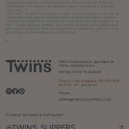
варіанти для жінок, чоловіків та дітей. Наші капці виготовлені з
найкращих матеріалів, що дарують відчуття затишку в будь-яку
пору року.
Twins знає, як важливо відчувати себе затишно вдома, тому бренд
також пропонує широкий асортимент домашнього одягу: стильні
комплекти, шкарпетки, колготи та інше взуття для всієї родини. А
ще – чудові гостьові набори, які стануть прекрасним подарунком
для рідних чи друзів. Усе це продумано до дрібниць, щоб ви могли
насолоджуватися комфортом кожного дня.
Обмін/повернення, доставка та
статус відправлення
НАПИСАТИ В TELEGRAM
Пишіть у месенджери: ПН-СБ з 8:00
до 17:00, НД – вихідний
Пошта
ADMIN@TWINSSSLIPPERS.COM
Слідкуй за нами в instagram
@TWINS_SLIPPERS