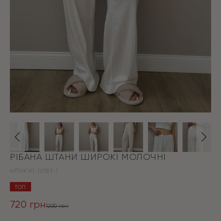
РІБАНА ШТАНИ ШИРОКІ МОЛОЧНІ
АРТИКУЛ:
16383-1
ТОП
720
грн
1200
грн
Оригінальна
Поточна