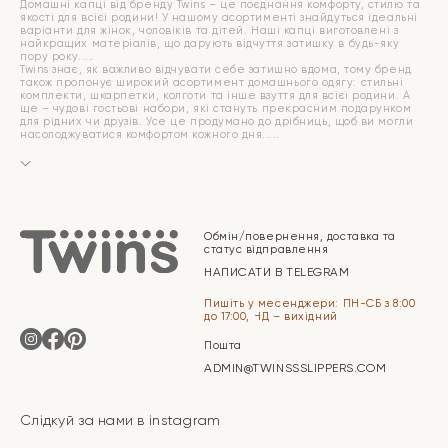
Домашні капці від бренду Twins – це поєднання комфорту, стилю та
якості для всієї родини! У нашому асортименті знайдуться ідеальні
варіанти для жінок, чоловіків та дітей. Наші капці виготовлені з
найкращих матеріалів, що дарують відчуття затишку в будь-яку
пору року.
Twins знає, як важливо відчувати себе затишно вдома, тому бренд
також пропонує широкий асортимент домашнього одягу: стильні
комплекти, шкарпетки, колготи та інше взуття для всієї родини. А
ще – чудові гостьові набори, які стануть прекрасним подарунком
для рідних чи друзів. Усе це продумано до дрібниць, щоб ви могли
насолоджуватися комфортом кожного дня.
Обмін/повернення, доставка та
статус відправлення
НАПИСАТИ В TELEGRAM
Пишіть у месенджери: ПН-СБ з 8:00
до 17:00, НД – вихідний
Пошта
ADMIN@TWINSSSLIPPERS.COM
Слідкуй за нами в instagram