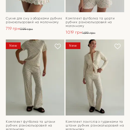
Сукня для сну з оборками рубчик
Комплект футболка та шорти
різнокольоровий на молочному
рубчик різнокольоровий на
молочному
719
грн
1199
грн
1019
грн
Оригінальна
Поточна
1699
грн
Оригінальна
Поточна
ціна:
ціна:
ціна:
ціна:
ПЕРЕЙТИ
1199 грн.
719 грн.
ПЕРЕЙТИ
New
New
1699 грн.
1019 грн.
Комплект футболка та штани
Комплект лонгслів з гудзиками та
рубчик різнокольоровий на
штани рубчик різнокольоровий на
молочному
молочному