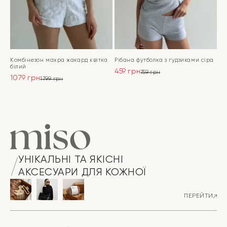
Комбінезон махра жакард квітка
Рібана футболка з гудзиками сіра
білий
459
грн
759
грн
1079
грн
Оригінальна
Поточна
1799
грн
Оригінальна
Поточна
ціна:
ціна:
ціна:
ціна:
ПЕРЕЙТИ
759 грн.
459 грн.
ПЕРЕЙТИ
1799 грн.
1079 грн.
УНІКАЛЬНІ ТА ЯКІСНІ
АКСЕСУАРИ ДЛЯ КОЖНОЇ
ПЕРЕЙТИ