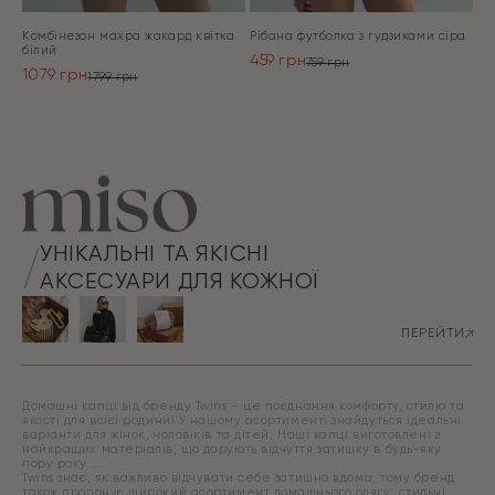
Комбінезон махра жакард квітка
Рібана футболка з гудзиками сіра
білий
459
грн
759
грн
1079
грн
Оригінальна
Поточна
1799
грн
Оригінальна
Поточна
ціна:
ціна:
ціна:
ціна:
ПЕРЕЙТИ
759 грн.
459 грн.
ПЕРЕЙТИ
1799 грн.
1079 грн.
УНІКАЛЬНІ ТА ЯКІСНІ
АКСЕСУАРИ ДЛЯ КОЖНОЇ
ПЕРЕЙТИ
Домашні капці від бренду Twins – це поєднання комфорту, стилю та
якості для всієї родини! У нашому асортименті знайдуться ідеальні
варіанти для жінок, чоловіків та дітей. Наші капці виготовлені з
найкращих матеріалів, що дарують відчуття затишку в будь-яку
пору року.
Twins знає, як важливо відчувати себе затишно вдома, тому бренд
також пропонує широкий асортимент домашнього одягу: стильні