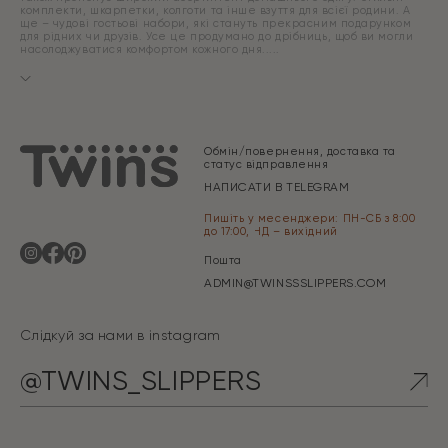
комплекти, шкарпетки, колготи та інше взуття для всієї родини. А
ще – чудові гостьові набори, які стануть прекрасним подарунком
для рідних чи друзів. Усе це продумано до дрібниць, щоб ви могли
насолоджуватися комфортом кожного дня.
Обмін/повернення, доставка та
статус відправлення
НАПИСАТИ В TELEGRAM
Пишіть у месенджери: ПН-СБ з 8:00
до 17:00, НД – вихідний
Пошта
ADMIN@TWINSSSLIPPERS.COM
Слідкуй за нами в instagram
@TWINS_SLIPPERS