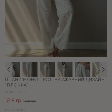
ШТАНИ МОНО ПРОШВА АЖУРНИЙ ДИЗАЙН
“ГІЛОЧКА”
АРТИКУЛ:
15312-1
1019
грн
1690
грн
Оригінальна
Поточна
РОЗМІР ОДЯГУ