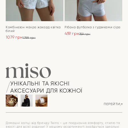
Комбінезон махра жакард квітка
Рібана футболка з гудзиками сіра
білий
459
грн
759
грн
1079
грн
Оригінальна
Поточна
1799
грн
Оригінальна
Поточна
ціна:
ціна:
ціна:
ціна:
ПЕРЕЙТИ
759 грн.
459 грн.
ПЕРЕЙТИ
1799 грн.
1079 грн.
УНІКАЛЬНІ ТА ЯКІСНІ
АКСЕСУАРИ ДЛЯ КОЖНОЇ
ПЕРЕЙТИ
Домашні капці від бренду Twins – це поєднання комфорту, стилю та
якості для всієї родини! У нашому асортименті знайдуться ідеальні