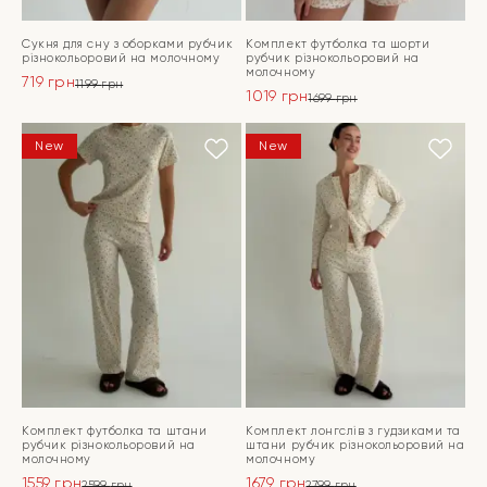
Сукня для сну з оборками рубчик
Комплект футболка та шорти
різнокольоровий на молочному
рубчик різнокольоровий на
молочному
719
грн
1199
грн
1019
грн
Оригінальна
Поточна
1699
грн
Оригінальна
Поточна
ціна:
ціна:
ціна:
ціна:
ПЕРЕЙТИ
1199 грн.
719 грн.
ПЕРЕЙТИ
New
New
1699 грн.
1019 грн.
Комплект футболка та штани
Комплект лонгслів з гудзиками та
рубчик різнокольоровий на
штани рубчик різнокольоровий на
молочному
молочному
1559
грн
1679
грн
2599
грн
2799
грн