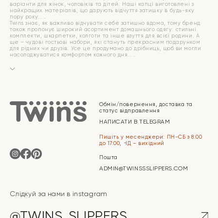
варіанти для жінок, чоловіків та дітей. Наші капці виготовлені з
найкращих матеріалів, що дарують відчуття затишку в будь-яку
пору року.
Twins знає, як важливо відчувати себе затишно вдома, тому бренд
також пропонує широкий асортимент домашнього одягу: стильні
комплекти, шкарпетки, колготи та інше взуття для всієї родини. А
ще – чудові гостьові набори, які стануть прекрасним подарунком
для рідних чи друзів. Усе це продумано до дрібниць, щоб ви могли
насолоджуватися комфортом кожного дня.
Обмін/повернення, доставка та
статус відправлення
НАПИСАТИ В TELEGRAM
Пишіть у месенджери: ПН-СБ з 8:00
до 17:00, НД – вихідний
Пошта
ADMIN@TWINSSSLIPPERS.COM
Слідкуй за нами в instagram
@TWINS_SLIPPERS