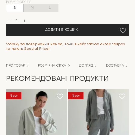
РОЗМІР ОДЯГУ
ціна:
ціна:
S
M
L
749 грн.
199 грн.
Шорти
Моно
прошва
ДОДАТИ В КОШИК
квітка
велика
кількість
*обміну та повернення немає, вони в небагатьох екземплярах
та мають Special Price!
ПРО ТОВАР
РОЗМІРНА СІТКА
ДОГЛЯД
ДОСТАВКА
РЕКОМЕНДОВАНІ ПРОДУКТИ
New
New