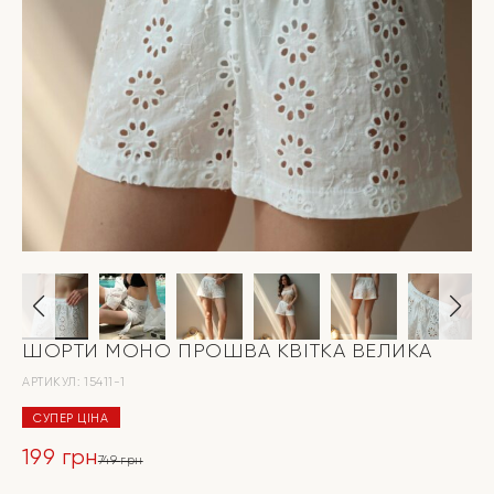
ШОРТИ МОНО ПРОШВА КВІТКА ВЕЛИКА
АРТИКУЛ:
15411-1
СУПЕР ЦІНА
199
грн
749
грн
Оригінальна
Поточна